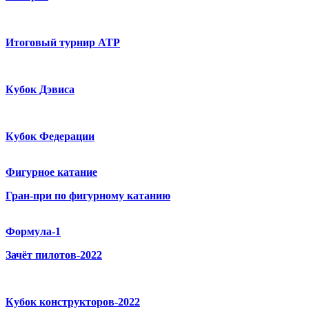
Итоговый турнир ATP
Кубок Дэвиса
Кубок Федерации
Фигурное катание
Гран-при по фигурному катанию
Формула-1
Зачёт пилотов-2022
Кубок конструкторов-2022