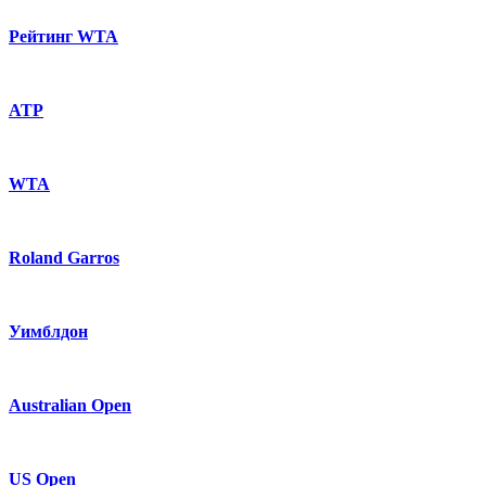
Рейтинг WTA
ATP
WTA
Roland Garros
Уимблдон
Australian Open
US Open