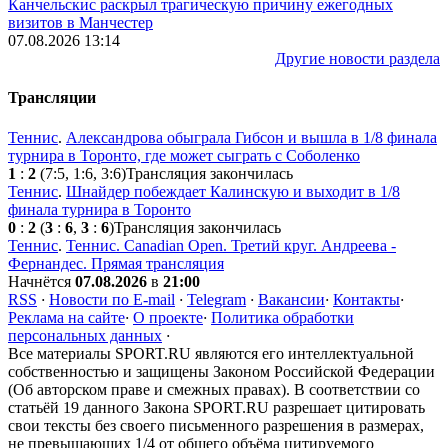
Канчельскис раскрыл трагическую причину ежегодных
визитов в Манчестер
07.08.2026 13:14
Другие новости раздела
Трансляции
Теннис
.
Александрова обыграла Гибсон и вышла в 1/8 финала
турнира в Торонто, где может сыграть с Соболенко
1
:
2
(7:5, 1:6, 3:6)
Трансляция закончилась
Теннис
.
Шнайдер побеждает Калинскую и выходит в 1/8
финала турнира в Торонто
0
:
2
(
3
:
6
,
3
:
6
)
Трансляция закончилась
Теннис
.
Теннис. Canadian Open. Третий круг. Андреева -
Фернандес. Прямая трансляция
Начнётся
07.08.2026
в
21:00
RSS
·
Новости по E-mail
·
Telegram
·
Вакансии
·
Контакты
·
Реклама на сайте
·
О проекте
·
Политика обработки
персональных данных
·
Все материалы SPORT.RU являются его интеллектуальной
собственностью и защищены Законом Российской Федерации
(Об авторском праве и смежных правах). В соответствии со
статьёй 19 данного Закона SPORT.RU разрешает цитировать
свои тексты без своего письменного разрешения в размерах,
не превышающих 1/4 от общего объёма цитируемого