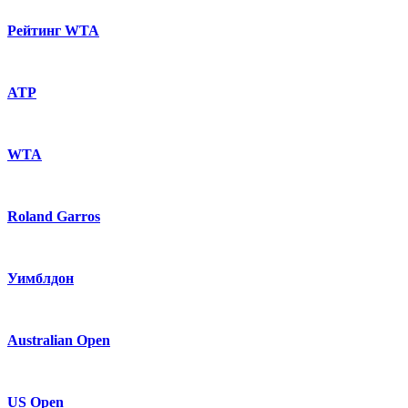
Рейтинг WTA
ATP
WTA
Roland Garros
Уимблдон
Australian Open
US Open