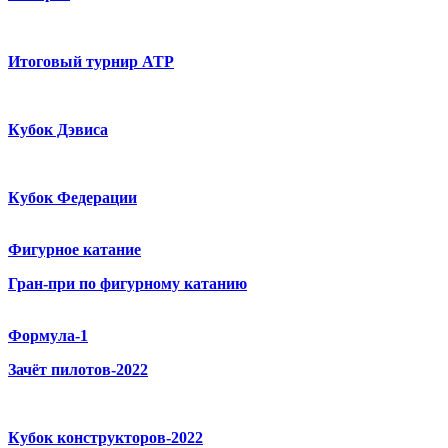
Итоговый турнир ATP
Кубок Дэвиса
Кубок Федерации
Фигурное катание
Гран-при по фигурному катанию
Формула-1
Зачёт пилотов-2022
Кубок конструкторов-2022