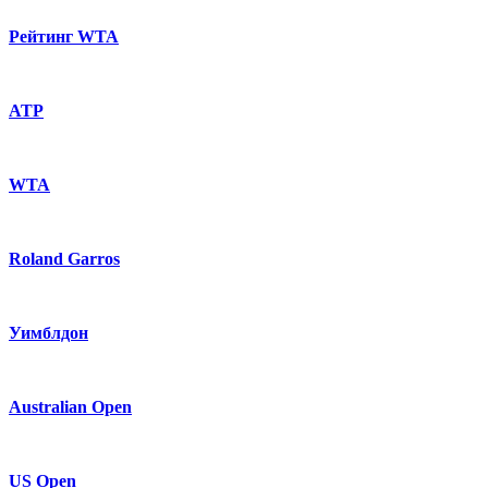
Рейтинг WTA
ATP
WTA
Roland Garros
Уимблдон
Australian Open
US Open