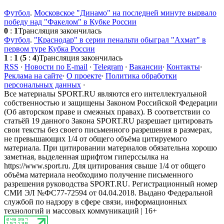
Футбол
.
Московское "Динамо" на последней минуте вырвало
победу над "Факелом" в Кубке России
0
:
1
Трансляция закончилась
Футбол
.
"Краснодар" в серии пенальти обыграл "Ахмат" в
первом туре Кубка России
1
:
1
(
5
:
4
)
Трансляция закончилась
RSS
·
Новости по E-mail
·
Telegram
·
Вакансии
·
Контакты
·
Реклама на сайте
·
О проекте
·
Политика обработки
персональных данных
·
Все материалы SPORT.RU являются его интеллектуальной
собственностью и защищены Законом Российской Федерации
(Об авторском праве и смежных правах). В соответствии со
статьёй 19 данного Закона SPORT.RU разрешает цитировать
свои тексты без своего письменного разрешения в размерах,
не превышающих 1/4 от общего объёма цитируемого
материала. При цитировании материалов обязательна хорошо
заметная, выделенная шрифтом гиперссылка на
https://www.sport.ru. Для цитирования свыше 1/4 от общего
объёма материала необходимо получение письменного
разрешения руководства SPORT.RU. Регистрационный номер
СМИ ЭЛ №ФС77-72594 от 04.04.2018. Выдано Федеральной
службой по надзору в сфере связи, информационных
технологий и массовых коммуникаций | 16+