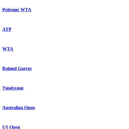
Рейтинг WTA
ATP
WTA
Roland Garros
Уимблдон
Australian Open
US Open