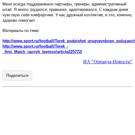
Меня всегда поддерживали партнеры, тренеры, административный
штаб. Я много трудился, привыкал, адаптировался. С каждым днем
чувствую себя комфортнее. У нас дружный коллектив, и это, конечно,
здорово помогает.
Материалы по теме:
http://www.sport.ru/football/Terek_podpishet_urugvayskogo_poluzaschi
http://www.sport.ru/football/Terek_-
_Anji_Match_raznyh_taymov/article225772/
ИА "Ореанда-Новости"
Поделиться