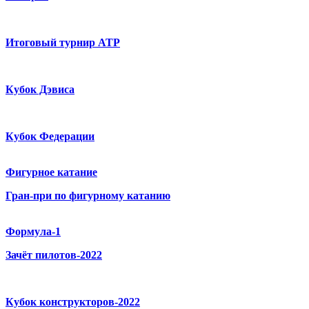
Итоговый турнир ATP
Кубок Дэвиса
Кубок Федерации
Фигурное катание
Гран-при по фигурному катанию
Формула-1
Зачёт пилотов-2022
Кубок конструкторов-2022