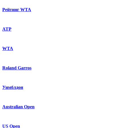
Рейтинг WTA
ATP
WTA
Roland Garros
Уимблдон
Australian Open
US Open