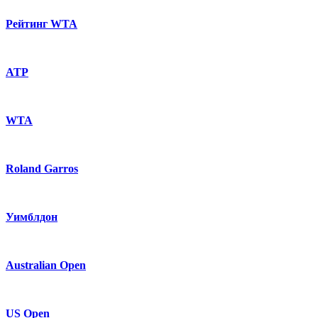
Рейтинг WTA
ATP
WTA
Roland Garros
Уимблдон
Australian Open
US Open