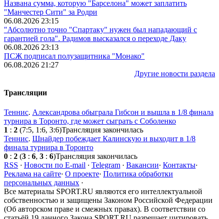
Названа сумма, которую "Барселона" может заплатить
"Манчестер Сити" за Родри
06.08.2026 23:15
"Абсолютно точно "Спартаку" нужен был нападающий с
гарантией гола". Радимов высказался о переходе Даку
06.08.2026 23:13
ПСЖ подписал полузащитника "Монако"
06.08.2026 21:27
Другие новости раздела
Трансляции
Теннис
.
Александрова обыграла Гибсон и вышла в 1/8 финала
турнира в Торонто, где может сыграть с Соболенко
1
:
2
(7:5, 1:6, 3:6)
Трансляция закончилась
Теннис
.
Шнайдер побеждает Калинскую и выходит в 1/8
финала турнира в Торонто
0
:
2
(
3
:
6
,
3
:
6
)
Трансляция закончилась
RSS
·
Новости по E-mail
·
Telegram
·
Вакансии
·
Контакты
·
Реклама на сайте
·
О проекте
·
Политика обработки
персональных данных
·
Все материалы SPORT.RU являются его интеллектуальной
собственностью и защищены Законом Российской Федерации
(Об авторском праве и смежных правах). В соответствии со
статьёй 19 данного Закона SPORT.RU разрешает цитировать