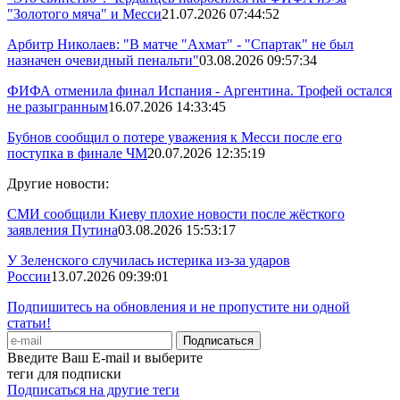
"Золотого мяча" и Месси
21.07.2026 07:44:52
Арбитр Николаев: "В матче "Ахмат" - "Спартак" не был
назначен очевидный пенальти"
03.08.2026 09:57:34
ФИФА отменила финал Испания - Аргентина. Трофей остался
не разыгранным
16.07.2026 14:33:45
Бубнов сообщил о потере уважения к Месси после его
поступка в финале ЧМ
20.07.2026 12:35:19
Другие новости:
СМИ сообщили Киеву плохие новости после жёсткого
заявления Путина
03.08.2026 15:53:17
У Зеленского случилась истерика из-за ударов
России
13.07.2026 09:39:01
Подпишитесь на обновления и не пропустите ни одной
статьи!
Введите Ваш E-mail и выберите
теги для подписки
Подписаться на другие теги