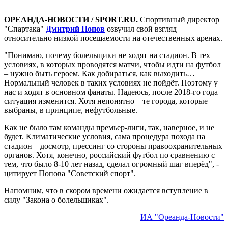
ОРЕАНДА-НОВОСТИ / SPORT.RU.
Спортивный директор
"Спартака"
Дмитрий Попов
озвучил свой взгляд
относительно низкой посещаемости на отечественных аренах.
"Понимаю, почему болельщики не ходят на стадион. В тех
условиях, в которых проводятся матчи, чтобы идти на футбол
– нужно быть героем. Как добираться, как выходить…
Нормальный человек в таких условиях не пойдёт. Поэтому у
нас и ходят в основном фанаты. Надеюсь, после 2018-го года
ситуация изменится. Хотя непонятно – те города, которые
выбраны, в принципе, нефутбольные.
Как не было там команды премьер-лиги, так, наверное, и не
будет. Климатические условия, сама процедура похода на
стадион – досмотр, прессинг со стороны правоохранительных
органов. Хотя, конечно, российский футбол по сравнению с
тем, что было 8-10 лет назад, сделал огромный шаг вперёд", -
цитирует Попова "Советский спорт".
Напомним, что в скором времени ожидается вступление в
силу "Закона о болельщиках".
ИА "Ореанда-Новости"