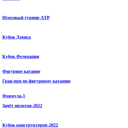
Итоговый турнир ATP
Кубок Дэвиса
Кубок Федерации
Фигурное катание
Гран-при по фигурному катанию
Формула-1
Зачёт пилотов-2022
Кубок конструкторов-2022