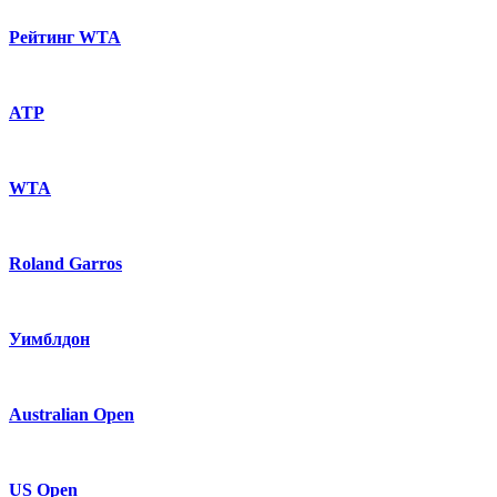
Рейтинг WTA
ATP
WTA
Roland Garros
Уимблдон
Australian Open
US Open