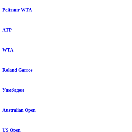
Рейтинг WTA
ATP
WTA
Roland Garros
Уимблдон
Australian Open
US Open