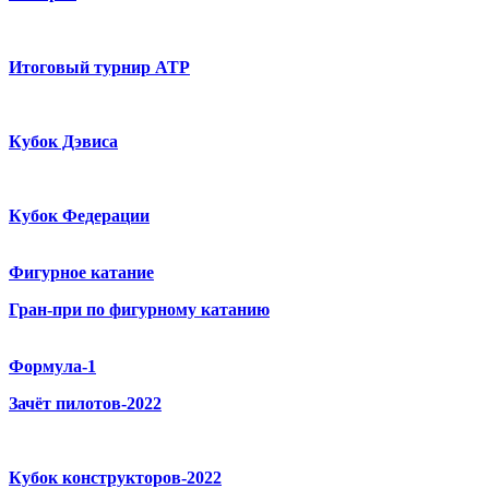
Итоговый турнир ATP
Кубок Дэвиса
Кубок Федерации
Фигурное катание
Гран-при по фигурному катанию
Формула-1
Зачёт пилотов-2022
Кубок конструкторов-2022