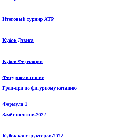
Итоговый турнир ATP
Кубок Дэвиса
Кубок Федерации
Фигурное катание
Гран-при по фигурному катанию
Формула-1
Зачёт пилотов-2022
Кубок конструкторов-2022