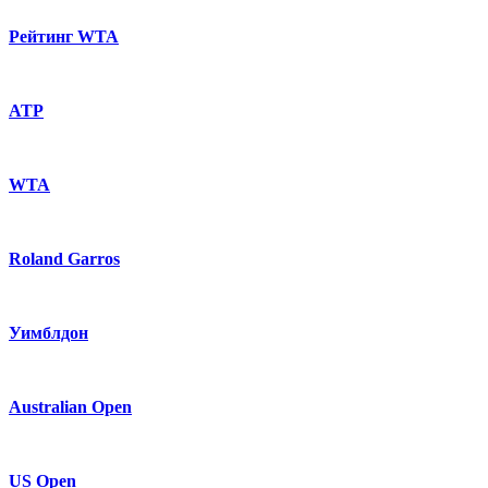
Рейтинг WTA
ATP
WTA
Roland Garros
Уимблдон
Australian Open
US Open