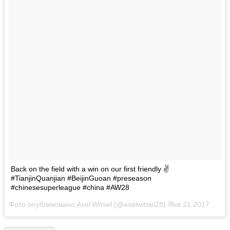
Back on the field with a win on our first friendly ✌
#TianjinQuanjian #BeijinGuoan #preseason
#chinesesuperleague #china #AW28
Фото опубликовано Axel Witsel (@axelwitsel28)
Янв 21 2017 в 5:03 PST