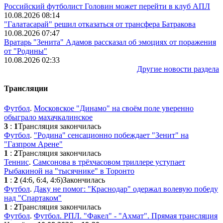
Российский футболист Головин может перейти в клуб АПЛ
10.08.2026 08:14
"Галатасарай" решил отказаться от трансфера Батракова
10.08.2026 07:47
Вратарь "Зенита" Адамов рассказал об эмоциях от поражения
от "Родины"
10.08.2026 02:33
Другие новости раздела
Трансляции
Футбол
.
Московское "Динамо" на своём поле уверенно
обыграло махачкалинское
3
:
1
Трансляция закончилась
Футбол
.
"Родина" сенсационно побеждает "Зенит" на
"Газпром Арене"
1
:
2
Трансляция закончилась
Теннис
.
Самсонова в трёхчасовом триллере уступает
Рыбакиной на "тысячнике" в Торонто
1
:
2
(4:6, 6:4, 4:6)
Закончилась
Футбол
.
Даку не помог: "Краснодар" одержал волевую победу
над "Спартаком"
1
:
2
Трансляция закончилась
Футбол
.
Футбол. РПЛ. "Факел" - "Ахмат". Прямая трансляция