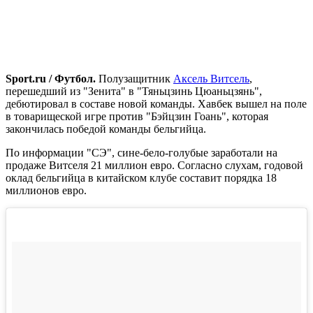
Sport
.
ru
/ Футбол.
Полузащитник
Аксель Витсель
,
перешедший из "Зенита" в "Тяньцзинь Цюаньцзянь",
дебютировал в составе новой команды. Хавбек вышел на поле
в товарищеской игре против "Бэйцзин Гоань", которая
закончилась победой команды бельгийца.
По информации "СЭ", сине-бело-голубые заработали на
продаже Витселя 21 миллион евро. Согласно слухам, годовой
оклад бельгийца в китайском клубе составит порядка 18
миллионов евро.