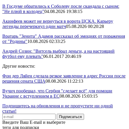
В Госдуме обратились к Соболеву после скандала с сыном:
"Не плюй в колодец"
04.08.2026 19:38:15
Акинфеев может не вернуться в ворота ЦСКА. Карьеру
легенды перечеркнул один матч
05.08.2026 00:20:28
Вратарь "Зенита" Адамов рассказал об эмоциях от поражения
от "Родины"
10.08.2026 02:33:25
Андрей Созин: "Витсель выбрал деньги, а на настоящий
футбол ему плевать"
06.01.2017 20:46:19
Другие новости:
Фон дер Ляйен сделала резкое заявление в адрес России после
решения сената США
08.08.2026 11:22:13
Вучич пообещал, что Сербия "сделает всё" для помощи
Украине с вступлением в ЕС
08.08.2026 15:03:15
Подпишитесь на обновления и не пропустите ни одной
статьи!
Введите Ваш E-mail и выберите
теги для подписки