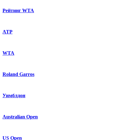
Рейтинг WTA
ATP
WTA
Roland Garros
Уимблдон
Australian Open
US Open