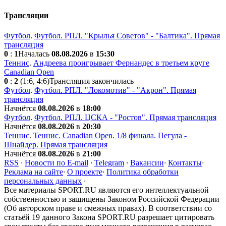
Трансляции
Футбол
.
Футбол. РПЛ. "Крылья Советов" - "Балтика". Прямая
трансляция
0
:
1
Началась
08.08.2026
в
15:30
Теннис
.
Андреева проигрывает Фернандес в третьем круге
Canadian Open
0
:
2
(1:6, 4:6)
Трансляция закончилась
Футбол
.
Футбол. РПЛ. "Локомотив" - "Акрон". Прямая
трансляция
Начнётся
08.08.2026
в
18:00
Футбол
.
Футбол. РПЛ. ЦСКА - "Ростов". Прямая трансляция
Начнётся
08.08.2026
в
20:30
Теннис
.
Теннис. Canadian Open. 1/8 финала. Пегула -
Шнайдер. Прямая трансляция
Начнётся
08.08.2026
в
21:00
RSS
·
Новости по E-mail
·
Telegram
·
Вакансии
·
Контакты
·
Реклама на сайте
·
О проекте
·
Политика обработки
персональных данных
·
Все материалы SPORT.RU являются его интеллектуальной
собственностью и защищены Законом Российской Федерации
(Об авторском праве и смежных правах). В соответствии со
статьёй 19 данного Закона SPORT.RU разрешает цитировать