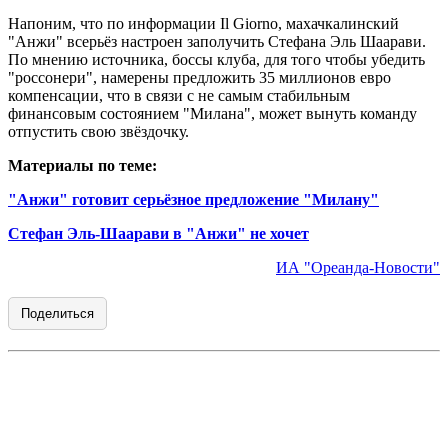
Напоним, что по информации Il Giorno, махачкалинский
"Анжи" всерьёз настроен заполучить Стефана Эль Шаарави.
По мнению источника, боссы клуба, для того чтобы убедить
"россонери", намерены предложить 35 миллионов евро
компенсации, что в связи с не самым стабильным
финансовым состоянием "Милана", может вынуть команду
отпустить свою звёздочку.
Материалы по теме:
"Анжи" готовит серьёзное предложение "Милану"
Стефан Эль-Шаарави в "Анжи" не хочет
ИА "Ореанда-Новости"
Поделиться