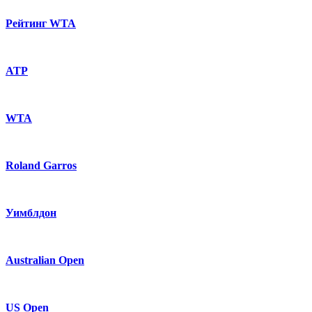
Рейтинг WTA
ATP
WTA
Roland Garros
Уимблдон
Australian Open
US Open