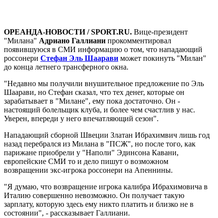
ОРЕАНДА-НОВОСТИ / SPORT.RU.
Вице-президент
"Милана"
Адриано Галлиани
прокомментировал
появившуюся в СМИ информацию о том, что нападающий
россонери
Стефан Эль Шаарави
может покинуть "Милан"
до конца летнего трансферного окна.
"Недавно мы получили внушительное предложение по Эль
Шаарави, но Стефан сказал, что тех денег, которые он
зарабатывает в "Милане", ему пока достаточно. Он -
настоящий болельщик клуба, и более чем счастлив у нас.
Уверен, впереди у него впечатляющий сезон".
Нападающий сборной Швеции Златан Ибрахимвич лишь год
назад перебрался из Милана в "ПСЖ", но после того, как
парижане приобрели у "Наполи" Эдинсона Кавани,
европейские СМИ то и дело пишут о возможном
возвращении экс-игрока россонери на Апеннины.
"Я думаю, что возвращение игрока калибра Ибрахимовича в
Италию совершенно невозможно. Он получает такую
зарплату, которую здесь ему никто платить и близко не в
состоянии", - рассказывает Галлиани.