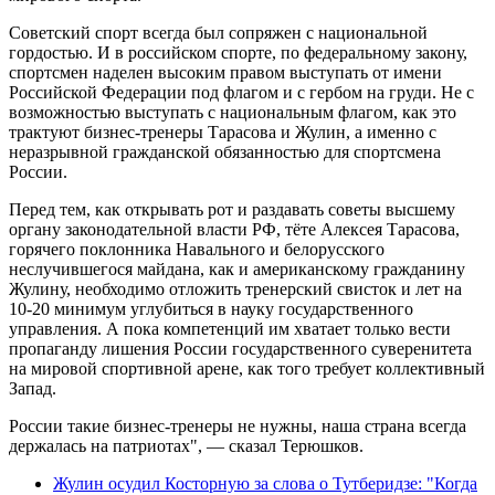
Советский спорт всегда был сопряжен с национальной
гордостью. И в российском спорте, по федеральному закону,
спортсмен наделен высоким правом выступать от имени
Российской Федерации под флагом и с гербом на груди. Не с
возможностью выступать с национальным флагом, как это
трактуют бизнес-тренеры Тарасова и Жулин, а именно с
неразрывной гражданской обязанностью для спортсмена
России.
Перед тем, как открывать рот и раздавать советы высшему
органу законодательной власти РФ, тёте Алексея Тарасова,
горячего поклонника Навального и белорусского
неслучившегося майдана, как и американскому гражданину
Жулину, необходимо отложить тренерский свисток и лет на
10-20 минимум углубиться в науку государственного
управления. А пока компетенций им хватает только вести
пропаганду лишения России государственного суверенитета
на мировой спортивной арене, как того требует коллективный
Запад.
России такие бизнес-тренеры не нужны, наша страна всегда
держалась на патриотах", — сказал Терюшков.
Жулин осудил Косторную за слова о Тутберидзе: "Когда