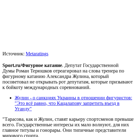
Источник:
Metaratings
Sport.ru/Фигурное катание
. Депутат Государственной
Думы Роман Терюшков отреагировал на слова тренера по
фигурному катанию Александра Жулина, который
посоветовал не открывать рот депутатам, которые призывают
к бойкоту международных соревнований.
Жулин - о санкциях Украины в отношении фигуристов:
"Это всё равно, что Кацалапову запретить въезд в
Уганду"
"Тарасова, как и Жулин, ставят карьеру спортсменов превыше
всего. Государственные интересы их мало волнуют, для них
главное титулы и гонорары. Они типичные представители
мирового спорта.