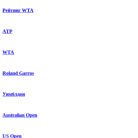
Рейтинг WTA
ATP
WTA
Roland Garros
Уимблдон
Australian Open
US Open