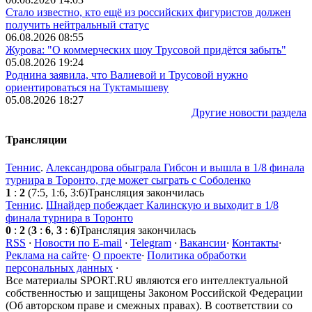
Стало известно, кто ещё из российских фигуристов должен
получить нейтральный статус
06.08.2026 08:55
Журова: "О коммерческих шоу Трусовой придётся забыть"
05.08.2026 19:24
Роднина заявила, что Валиевой и Трусовой нужно
ориентироваться на Туктамышеву
05.08.2026 18:27
Другие новости раздела
Трансляции
Теннис
.
Александрова обыграла Гибсон и вышла в 1/8 финала
турнира в Торонто, где может сыграть с Соболенко
1
:
2
(7:5, 1:6, 3:6)
Трансляция закончилась
Теннис
.
Шнайдер побеждает Калинскую и выходит в 1/8
финала турнира в Торонто
0
:
2
(
3
:
6
,
3
:
6
)
Трансляция закончилась
RSS
·
Новости по E-mail
·
Telegram
·
Вакансии
·
Контакты
·
Реклама на сайте
·
О проекте
·
Политика обработки
персональных данных
·
Все материалы SPORT.RU являются его интеллектуальной
собственностью и защищены Законом Российской Федерации
(Об авторском праве и смежных правах). В соответствии со