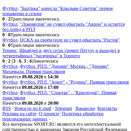
Футбол
.
"Балтика" нанесла "Крыльям Советов" первое
поражение в сезоне
0
:
2
Трансляция закончилась
Футбол
.
"Локомотив" не сумел обыграть "Акрон" и остаётся
без побед в РПЛ
0
:
0
Трансляция закончилась
Футбол
.
ЦСКА на своём поле не сумел обыграть "Ростов"
0
:
0
Трансляция закончилась
Теннис
.
Шнайдер в двух сетах громит Пегулу и выходит в
четвертьфинал "тысячника" в Торонто
0
:
2
(
3
:
6
,
3
:
6
)
Закончилась
Футбол
.
Футбол. РПЛ. "Динамо" Москва - "Динамо"
Махачкала. Прямая трансляция
Начнётся
09.08.2026
в
14:30
Футбол
.
Футбол. РПЛ. "Зенит" - "Родина". Прямая трансляция
Начнётся
09.08.2026
в
17:00
Футбол
.
Футбол. РПЛ. "Спартак" - "Краснодар". Прямая
трансляция
Начнётся
09.08.2026
в
20:00
RSS
·
Новости по E-mail
·
Telegram
·
Вакансии
·
Контакты
·
Реклама на сайте
·
О проекте
·
Политика обработки
персональных данных
·
Все материалы SPORT.RU являются его интеллектуальной
собственностью и защищены Законом Российской Федерации