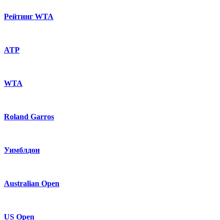
Рейтинг WTA
ATP
WTA
Roland Garros
Уимблдон
Australian Open
US Open