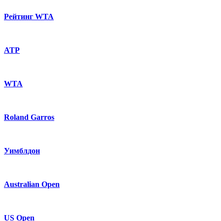
Рейтинг WTA
ATP
WTA
Roland Garros
Уимблдон
Australian Open
US Open