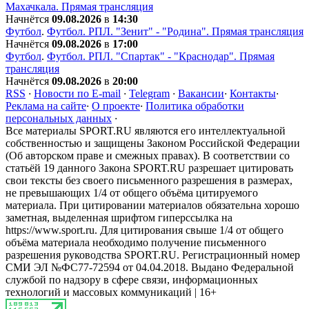
Махачкала. Прямая трансляция
Начнётся
09.08.2026
в
14:30
Футбол
.
Футбол. РПЛ. "Зенит" - "Родина". Прямая трансляция
Начнётся
09.08.2026
в
17:00
Футбол
.
Футбол. РПЛ. "Спартак" - "Краснодар". Прямая
трансляция
Начнётся
09.08.2026
в
20:00
RSS
·
Новости по E-mail
·
Telegram
·
Вакансии
·
Контакты
·
Реклама на сайте
·
О проекте
·
Политика обработки
персональных данных
·
Все материалы SPORT.RU являются его интеллектуальной
собственностью и защищены Законом Российской Федерации
(Об авторском праве и смежных правах). В соответствии со
статьёй 19 данного Закона SPORT.RU разрешает цитировать
свои тексты без своего письменного разрешения в размерах,
не превышающих 1/4 от общего объёма цитируемого
материала. При цитировании материалов обязательна хорошо
заметная, выделенная шрифтом гиперссылка на
https://www.sport.ru. Для цитирования свыше 1/4 от общего
объёма материала необходимо получение письменного
разрешения руководства SPORT.RU. Регистрационный номер
СМИ ЭЛ №ФС77-72594 от 04.04.2018. Выдано Федеральной
службой по надзору в сфере связи, информационных
технологий и массовых коммуникаций | 16+