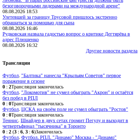
Леонова: "В парах российские фигуристы должны быть
безоговорочными лидерами на международной арене"
08.08.2026 18:53
Улетевшей за границу Трусовой пришлось экстренно
обращаться за помощью для сына
08.08.2026 16:46
Рудковская назвала гадостью вопрос о критике Дегтярёва в
адрес Плющенко
08.08.2026 16:32
Другие новости раздела
Трансляции
Футбол
.
"Балтика" нанесла "Крыльям Советов" первое
поражение в сезоне
0
:
2
Трансляция закончилась
Футбол
.
"Локомотив" не сумел обыграть "Акрон" и остаётся
без побед в РПЛ
0
:
0
Трансляция закончилась
Футбол
.
ЦСКА на своём поле не сумел обыграть "Ростов"
0
:
0
Трансляция закончилась
Теннис
.
Шнайдер в двух сетах громит Пегулу и выходит в
четвертьфинал "тысячника" в Торонто
0
:
2
(
3
:
6
,
3
:
6
)
Закончилась
Футбол
.
Футбол. РПЛ. "Динамо" Москва - "Динамо"