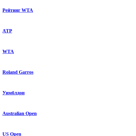
Рейтинг WTA
ATP
WTA
Roland Garros
Уимблдон
Australian Open
US Open