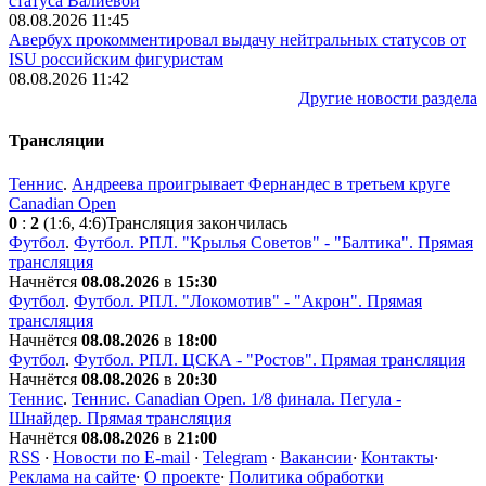
статуса Валиевой
08.08.2026 11:45
Авербух прокомментировал выдачу нейтральных статусов от
ISU российским фигуристам
08.08.2026 11:42
Другие новости раздела
Трансляции
Теннис
.
Андреева проигрывает Фернандес в третьем круге
Canadian Open
0
:
2
(1:6, 4:6)
Трансляция закончилась
Футбол
.
Футбол. РПЛ. "Крылья Советов" - "Балтика". Прямая
трансляция
Начнётся
08.08.2026
в
15:30
Футбол
.
Футбол. РПЛ. "Локомотив" - "Акрон". Прямая
трансляция
Начнётся
08.08.2026
в
18:00
Футбол
.
Футбол. РПЛ. ЦСКА - "Ростов". Прямая трансляция
Начнётся
08.08.2026
в
20:30
Теннис
.
Теннис. Canadian Open. 1/8 финала. Пегула -
Шнайдер. Прямая трансляция
Начнётся
08.08.2026
в
21:00
RSS
·
Новости по E-mail
·
Telegram
·
Вакансии
·
Контакты
·
Реклама на сайте
·
О проекте
·
Политика обработки