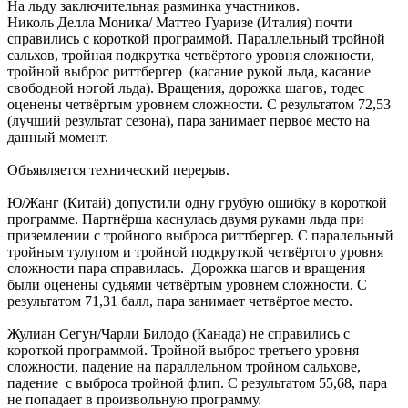
На льду заключительная разминка участников.
Николь Делла Моника/ Маттео Гуаризе (Италия) почти
справились с короткой программой. Параллельный тройной
сальхов, тройная подкрутка четвёртого уровня сложности,
тройной выброс риттбергер (касание рукой льда, касание
свободной ногой льда). Вращения, дорожка шагов, тодес
оценены четвёртым уровнем сложности. С результатом 72,53
(лучший результат сезона), пара занимает первое место на
данный момент.
Объявляется технический перерыв.
Ю/Жанг (Китай) допустили одну грубую ошибку в короткой
программе. Партнёрша каснулась двумя руками льда при
приземлении с тройного выброса риттбергер. С паралельный
тройным тулупом и тройной подкруткой четвёртого уровня
сложности пара справилась. Дорожка шагов и вращения
были оценены судьями четвёртым уровнем сложности. С
результатом 71,31 балл, пара занимает четвёртое место.
Жулиан Сегун/Чарли Билодо (Канада) не справились с
короткой программой. Тройной выброс третьего уровня
сложности, падение на параллельном тройном сальхове,
падение с выброса тройной флип. С результатом 55,68, пара
не попадает в произвольную программу.