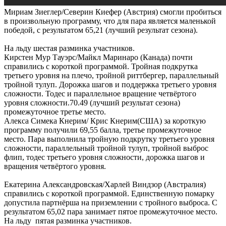
Мириам Зиеглер/Северин Киефер (Австрия) смогли пробиться
в произвольную программу, что для пара является маленькой
победой, с результатом 65,21 (лучший результат сезона).
На льду шестая разминка участников.
Кирстен Мур Тауэрс/Майкл Маринаро (Канада) почти
справились с короткой программой. Тройная подкрутка
третьего уровня на плечо, тройной риттбергер, параллельный
тройной тулуп. Дорожка шагов и поддержка третьего уровня
сложности. Тодес и параллельное вращение четвёртого
уровня сложности.70.49 (лучший результат сезона)
промежуточное третье место.
Алекса Симека Кнерим/ Крис Кнерим(США) за короткую
программу получили 69,55 балла, третье промежуточное
место. Пара выполнила тройную подкрутку третьего уровня
сложности, параллельный тройной тулуп, тройной выброс
флип, тодес третьего уровня сложности, дорожка шагов и
вращения четвёртого уровня.
Екатерина Александровская/Харлей Виндзор (Австралия)
справились с короткой программой. Единственную помарку
допустила партнёрша на приземлении с тройного выброса. С
результатом 65,02 пара занимает пятое промежуточное место.
На льду пятая разминка участников.