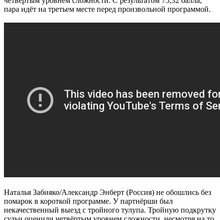
четвёртым уровнем сложности. С результатом 75,32 балла,
пара идёт на третьем месте перед произвольной программой.
Наталья Забияко/Александр Энберт (Россия) не обошлись без
помарок в короткой программе. У партнёрши был
некачественный выезд с тройного тулупа. Тройную подкрутку
судьи оценили четвёртым уровнем сложности, несмотря на то,