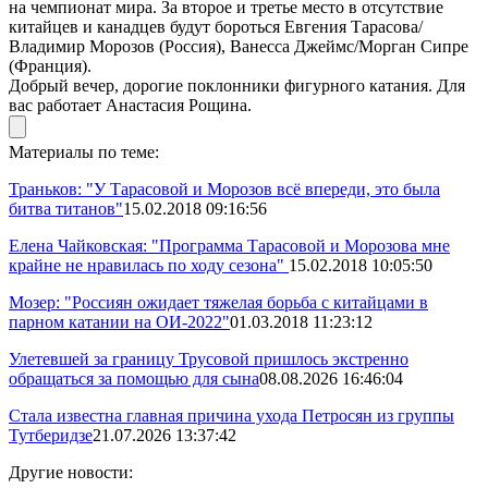
на чемпионат мира. За второе и третье место в отсутствие
китайцев и канадцев будут бороться Евгения Тарасова/
Владимир Морозов (Россия), Ванесса Джеймс/Морган Сипре
(Франция).
Добрый вечер, дорогие поклонники фигурного катания. Для
вас работает Анастасия Рощина.
Материалы по теме:
Траньков: "У Тарасовой и Морозов всё впереди, это была
битва титанов"
15.02.2018 09:16:56
Елена Чайковская: "Программа Тарасовой и Морозова мне
крайне не нравилась по ходу сезона"
15.02.2018 10:05:50
Мозер: "Россиян ожидает тяжелая борьба с китайцами в
парном катании на ОИ-2022"
01.03.2018 11:23:12
Улетевшей за границу Трусовой пришлось экстренно
обращаться за помощью для сына
08.08.2026 16:46:04
Стала известна главная причина ухода Петросян из группы
Тутберидзе
21.07.2026 13:37:42
Другие новости: