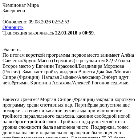
Чемпионат Мира
Завершена
.
Обновлено:
09.08.2026 02:52:53
Обновить
Трансляция закончилась
22.03.2018
в
00:59
.
Эксперт:
По итогам короткой программы первое место занимает Алёна
Савченко/Бруно Массо (Германия) с результатом 82,92 балла.
Второе место у Евгении Тарасовой/Владимира Морозова
(Россия). Замыкает тройку лидеров Ванесса Джеймс/Морган
Сипре (Франция). Наталья Забияко/Александр Энберт идут
четвёртыми. Кристина Астахова/Алексей Рогонов седьмые.
Ванесса Джеймс/ Морган Сипре (Франция) закрыли короткую
программу среди спотивных пар. Партнёрша допустила две
помарки - степаут и касание рукой льда при исполнении
тройного параллельного сальхова, касание свободной ногой
на выбросе тройной флип. Тройная подкрутка четвёртого
уровня сложности была выпонена чисто. Поддержка, тодес,
дорожка шагов и параллельное вращение было оценено