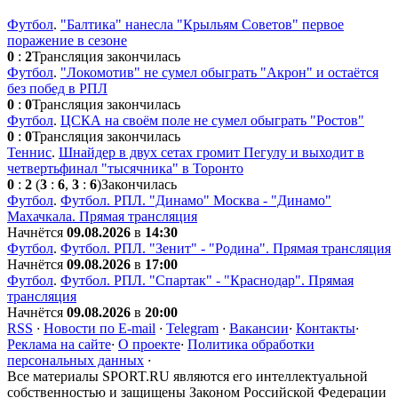
Футбол
.
"Балтика" нанесла "Крыльям Советов" первое
поражение в сезоне
0
:
2
Трансляция закончилась
Футбол
.
"Локомотив" не сумел обыграть "Акрон" и остаётся
без побед в РПЛ
0
:
0
Трансляция закончилась
Футбол
.
ЦСКА на своём поле не сумел обыграть "Ростов"
0
:
0
Трансляция закончилась
Теннис
.
Шнайдер в двух сетах громит Пегулу и выходит в
четвертьфинал "тысячника" в Торонто
0
:
2
(
3
:
6
,
3
:
6
)
Закончилась
Футбол
.
Футбол. РПЛ. "Динамо" Москва - "Динамо"
Махачкала. Прямая трансляция
Начнётся
09.08.2026
в
14:30
Футбол
.
Футбол. РПЛ. "Зенит" - "Родина". Прямая трансляция
Начнётся
09.08.2026
в
17:00
Футбол
.
Футбол. РПЛ. "Спартак" - "Краснодар". Прямая
трансляция
Начнётся
09.08.2026
в
20:00
RSS
·
Новости по E-mail
·
Telegram
·
Вакансии
·
Контакты
·
Реклама на сайте
·
О проекте
·
Политика обработки
персональных данных
·
Все материалы SPORT.RU являются его интеллектуальной
собственностью и защищены Законом Российской Федерации