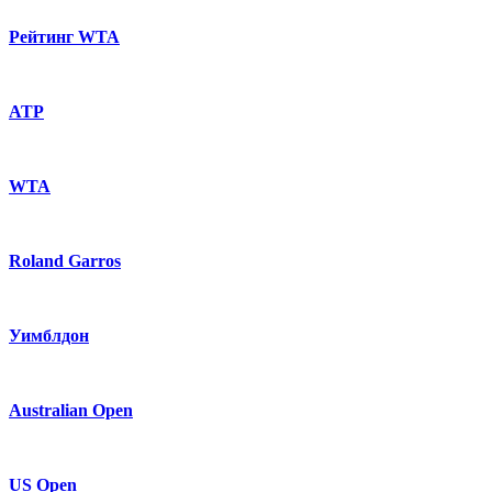
Рейтинг WTA
ATP
WTA
Roland Garros
Уимблдон
Australian Open
US Open