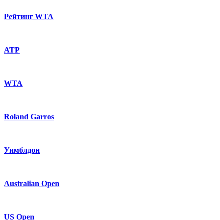
Рейтинг WTA
ATP
WTA
Roland Garros
Уимблдон
Australian Open
US Open