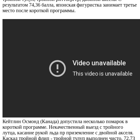
результатом 74,36 балла, японская фигуристка занимает третье
место после короткой программы.
Кейтлин Осмонд (Канада) допустила несколько помарок в
короткой программе. Некачественный выезд с тройного
лутца, касание рукой льда пр приземление с двойной акселя.
Каскад тройной флип - тройной тулуп выполнен чисто. 72,73