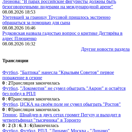
Леонова: "В парах российские фигуристы должны быть
безоговорочными лидерами на международной арене"
08.08.2026 18:53
Улетевшей за границу Трусовой пришлось экстренно
обращаться за помощью для сына
08.08.2026 16:46
Рудковская назвала гадостью вопрос о критике Дегтярёва в
адрес Плющенко
08.08.2026 16:32
Другие новости раздела
Трансляции
Футбол
.
"Балтика" нанесла "Крыльям Советов" первое
поражение в сезоне
0
:
2
Трансляция закончилась
Футбол
.
"Локомотив" не сумел обыграть "Акрон" и остаётся
без побед в РПЛ
0
:
0
Трансляция закончилась
Футбол
.
ЦСКА на своём поле не сумел обыграть "Ростов"
0
:
0
Трансляция закончилась
Теннис
.
Шнайдер в двух сетах громит Пегулу и выходит в
четвертьфинал "тысячника" в Торонто
0
:
2
(
3
:
6
,
3
:
6
)
Закончилась
Футбол
.
Футбол. РПЛ. "Динамо" Москва - "Динамо"