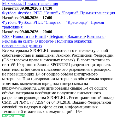
Махачкала. Прямая трансляция
Начнётся
09.08.2026
в
14:30
Футбол
.
Футбол. РПЛ. "Зенит" - "Родина". Прямая трансляция
Начнётся
09.08.2026
в
17:00
Футбол
.
Футбол. РПЛ. "Спартак" - "Краснодар". Прямая
трансляция
Начнётся
09.08.2026
в
20:00
RSS
·
Новости по E-mail
·
Telegram
·
Вакансии
·
Контакты
·
Реклама на сайте
·
О проекте
·
Политика обработки
персональных данных
·
Все материалы SPORT.RU являются его интеллектуальной
собственностью и защищены Законом Российской Федерации
(Об авторском праве и смежных правах). В соответствии со
статьёй 19 данного Закона SPORT.RU разрешает цитировать
свои тексты без своего письменного разрешения в размерах,
не превышающих 1/4 от общего объёма цитируемого
материала. При цитировании материалов обязательна хорошо
заметная, выделенная шрифтом гиперссылка на
https://www.sport.ru. Для цитирования свыше 1/4 от общего
объёма материала необходимо получение письменного
разрешения руководства SPORT.RU. Регистрационный номер
СМИ ЭЛ №ФС77-72594 от 04.04.2018. Выдано Федеральной
службой по надзору в сфере связи, информационных
технологий и массовых коммуникаций | 16+