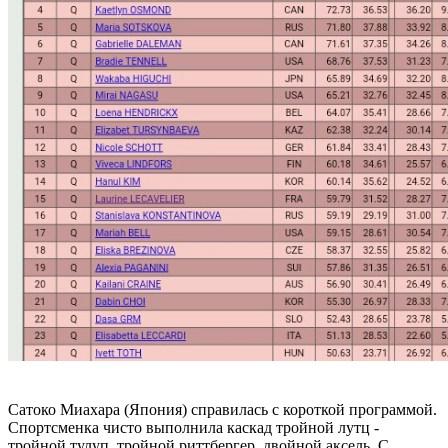
Сатоко Миахара (Япония) справилась с короткой программой.
Спортсменка чисто выполнила каскад тройной лутц -
тройной тулуп, тройной риттбергер, двойной аксель. С