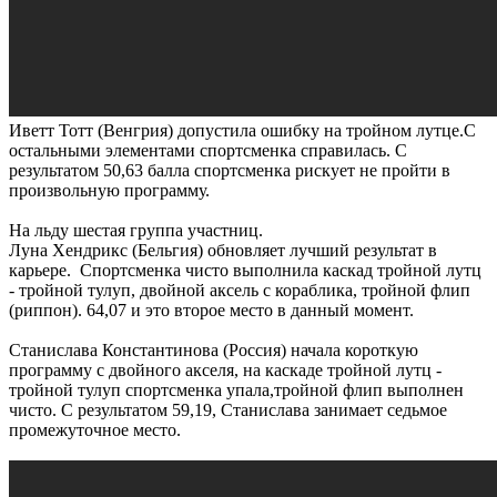
Иветт Тотт (Венгрия) допустила ошибку на тройном лутце.С
остальными элементами спортсменка справилась. С
результатом 50,63 балла спортсменка рискует не пройти в
произвольную программу.
На льду шестая группа участниц.
Луна Хендрикс (Бельгия) обновляет лучший результат в
карьере. Спортсменка чисто выполнила каскад тройной лутц
- тройной тулуп, двойной аксель с кораблика, тройной флип
(риппон). 64,07 и это второе место в данный момент.
Станислава Константинова (Россия) начала короткую
программу с двойного акселя, на каскаде тройной лутц -
тройной тулуп спортсменка упала,тройной флип выполнен
чисто. С результатом 59,19, Станислава занимает седьмое
промежуточное место.