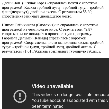
Дабин Чой (Южная Корея) справилась почти с короткой
программой. Каскад тройной лутц - тройной тулуп, тройной
флип(недокрут), двойной аксель. С результатом 55,30,
спорстменка занимает двенадцатое место.
Николь Райичикова (Словакия) не справилась с короткой
программой на чемпионате мира. С результатом 49,87
спортсменка не попадаёт в произвольную программу.
Габриэла Дельман (Канада) справилась с короткой
программой. Спортсменка чисто выполнила каскда тройной
тулуп - тройной тулуп, тройной лутц, двойной аксель. С
результатом 71,61 Габриэла возглавляет турнирую таблицу.