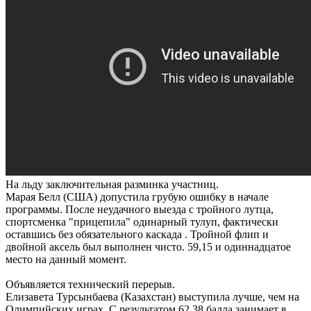
На льду заключительная разминка участниц.
Марая Белл (США) допустила грубую ошибку в начале
программы. После неудачного выезда с тройного лутца,
спортсменка "прицепила" одинарный тулуп, фактически
оставшись без обязательного каскада . Тройной флип и
двойной аксель был выполнен чисто. 59,15 и одиннадцатое
место на данный момент.
Объявляется технический перерыв.
Елизавета Турсынбаева (Казахстан) выступила лучше, чем на
Олимпийских играх. С результатом 62,38 балла занимает в