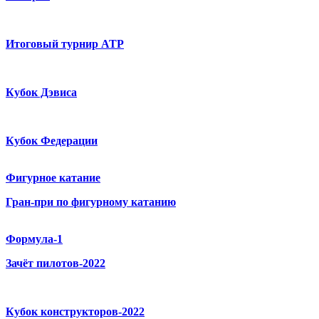
Итоговый турнир ATP
Кубок Дэвиса
Кубок Федерации
Фигурное катание
Гран-при по фигурному катанию
Формула-1
Зачёт пилотов-2022
Кубок конструкторов-2022