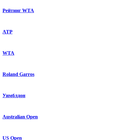
Рейтинг WTA
ATP
WTA
Roland Garros
Уимблдон
Australian Open
US Open