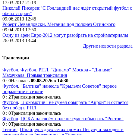
17.03.2017 21:19
Николай Писарев:"С Голландией нас ждёт открытый футбол с
обеих сторон"
09.06.2013 12:45
Роберт Левандовски. Метания под полонез Огинского
09.04.2013 17:50
Одну из арен Евро-2012 могут разобрать на стройматериалы
26.03.2013 13:44
Другие новости раздела
Трансляции
Футбол
.
Футбол. РПЛ. "Динамо" Москва - "Динамо"
Махачкала. Прямая трансляция
0
:
0
Началась
09.08.2026
в
14:30
Футбол
.
"Балтика" нанесла "Крыльям Советов" первое
поражение в сезоне
0
:
2
Трансляция закончилась
Футбол
.
"Локомотив" не сумел обыграть "Акрон" и остаётся
без побед в РПЛ
0
:
0
Трансляция закончилась
Футбол
.
ЦСКА на своём поле не сумел обыграть "Ростов"
0
:
0
Трансляция закончилась
Теннис
.
Шнайдер в двух сетах громит Пегулу и выходит в
четвертьфинал "тысячника" в Торонто