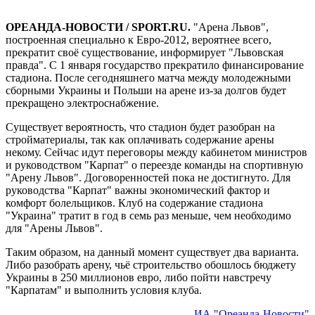
ОРЕАНДА-НОВОСТИ / SPORT.RU.
"Арена Львов",
построенная специально к Евро-2012, вероятнее всего,
прекратит своё существование, информирует "Львовская
правда". С 1 января государство прекратило финансирование
стадиона. После сегодняшнего матча между молодежными
сборными Украины и Польши на арене из-за долгов будет
прекращено электроснабжение.
Существует вероятность, что стадион будет разобран на
стройматериалы, так как оплачивать содержание арены
некому. Сейчас идут переговоры между кабинетом министров
и руководством "Карпат" о переезде команды на спортивную
"Арену Львов". Договоренностей пока не достигнуто. Для
руководства "Карпат" важны экономический фактор и
комфорт болельщиков. Клуб на содержание стадиона
"Украина" тратит в год в семь раз меньше, чем необходимо
для "Арены Львов".
Таким образом, на данный момент существует два варианта.
Либо разобрать арену, чьё строительство обошлось бюджету
Украины в 250 миллионов евро, либо пойти навстречу
"Карпатам" и выполнить условия клуба.
ИА "Ореанда-Новости"