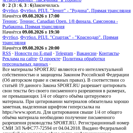
0
:
2
(
3
:
6
,
3
:
6
)
Закончилась
Футбол
.
Футбол. РПЛ. "Зенит" - "Родина". Прямая трансляция
Начнётся
09.08.2026
в
17:00
Теннис
.
Теннис. Сanadian Open. 1/8 финала. Самсонова -
Рыбакина. Прямая трансляция
Начнётся
09.08.2026
в
19:30
Футбол
.
Футбол. РПЛ. "Спартак" - "Краснодар". Прямая
трансляция
Начнётся
09.08.2026
в
20:00
RSS
·
Новости по E-mail
·
Telegram
·
Вакансии
·
Контакты
·
Реклама на сайте
·
О проекте
·
Политика обработки
персональных данных
·
Все материалы SPORT.RU являются его интеллектуальной
собственностью и защищены Законом Российской Федерации
(Об авторском праве и смежных правах). В соответствии со
статьёй 19 данного Закона SPORT.RU разрешает цитировать
свои тексты без своего письменного разрешения в размерах,
не превышающих 1/4 от общего объёма цитируемого
материала. При цитировании материалов обязательна хорошо
заметная, выделенная шрифтом гиперссылка на
https://www.sport.ru. Для цитирования свыше 1/4 от общего
объёма материала необходимо получение письменного
разрешения руководства SPORT.RU. Регистрационный номер
СМИ ЭЛ №ФС77-72594 от 04.04.2018. Выдано Федеральной