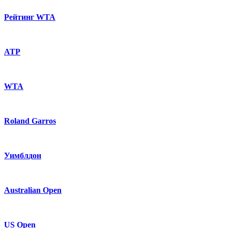
Рейтинг WTA
ATP
WTA
Roland Garros
Уимблдон
Australian Open
US Open