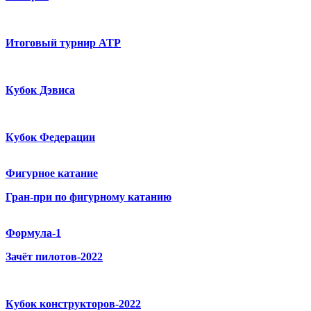
Итоговый турнир ATP
Кубок Дэвиса
Кубок Федерации
Фигурное катание
Гран-при по фигурному катанию
Формула-1
Зачёт пилотов-2022
Кубок конструкторов-2022