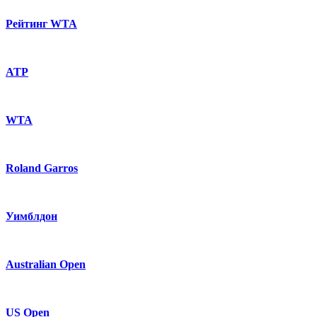
Рейтинг WTA
ATP
WTA
Roland Garros
Уимблдон
Australian Open
US Open