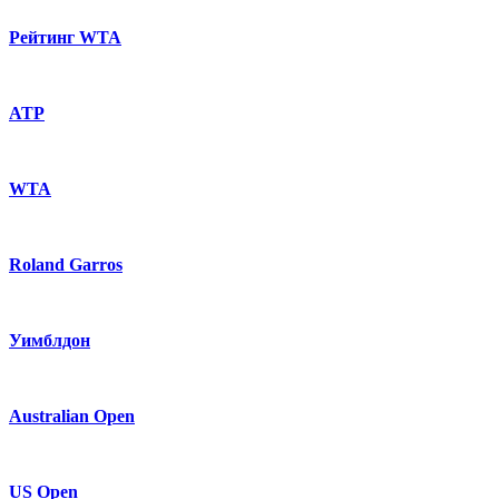
Рейтинг WTA
ATP
WTA
Roland Garros
Уимблдон
Australian Open
US Open