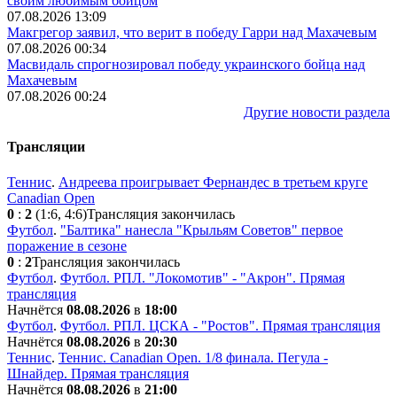
своим любимым бойцом
07.08.2026 13:09
Макгрегор заявил, что верит в победу Гарри над Махачевым
07.08.2026 00:34
Масвидаль спрогнозировал победу украинского бойца над
Махачевым
07.08.2026 00:24
Другие новости раздела
Трансляции
Теннис
.
Андреева проигрывает Фернандес в третьем круге
Canadian Open
0
:
2
(1:6, 4:6)
Трансляция закончилась
Футбол
.
"Балтика" нанесла "Крыльям Советов" первое
поражение в сезоне
0
:
2
Трансляция закончилась
Футбол
.
Футбол. РПЛ. "Локомотив" - "Акрон". Прямая
трансляция
Начнётся
08.08.2026
в
18:00
Футбол
.
Футбол. РПЛ. ЦСКА - "Ростов". Прямая трансляция
Начнётся
08.08.2026
в
20:30
Теннис
.
Теннис. Canadian Open. 1/8 финала. Пегула -
Шнайдер. Прямая трансляция
Начнётся
08.08.2026
в
21:00