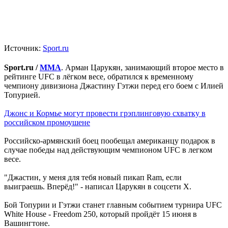
Источник:
Sport.ru
Sport.ru /
ММА
. Арман Царукян, занимающий второе место в
рейтинге UFC в лёгком весе, обратился к временному
чемпиону дивизиона Джастину Гэтжи перед его боем с Илией
Топурией.
Джонс и Кормье могут провести грэплинговую схватку в
российском промоушене
Российско-армянский боец пообещал американцу подарок в
случае победы над действующим чемпионом UFC в легком
весе.
"Джастин, у меня для тебя новый пикап Ram, если
выиграешь. Вперёд!" - написал Царукян в соцсети X.
Бой Топурии и Гэтжи станет главным событием турнира UFC
White House - Freedom 250, который пройдёт 15 июня в
Вашингтоне.