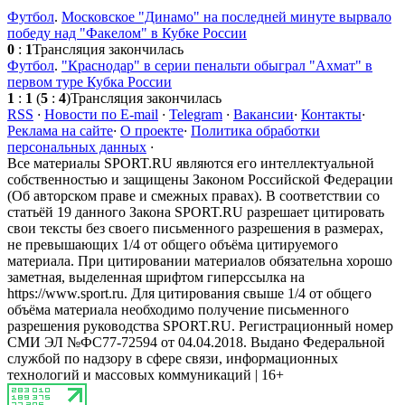
Футбол
.
Московское "Динамо" на последней минуте вырвало
победу над "Факелом" в Кубке России
0
:
1
Трансляция закончилась
Футбол
.
"Краснодар" в серии пенальти обыграл "Ахмат" в
первом туре Кубка России
1
:
1
(
5
:
4
)
Трансляция закончилась
RSS
·
Новости по E-mail
·
Telegram
·
Вакансии
·
Контакты
·
Реклама на сайте
·
О проекте
·
Политика обработки
персональных данных
·
Все материалы SPORT.RU являются его интеллектуальной
собственностью и защищены Законом Российской Федерации
(Об авторском праве и смежных правах). В соответствии со
статьёй 19 данного Закона SPORT.RU разрешает цитировать
свои тексты без своего письменного разрешения в размерах,
не превышающих 1/4 от общего объёма цитируемого
материала. При цитировании материалов обязательна хорошо
заметная, выделенная шрифтом гиперссылка на
https://www.sport.ru. Для цитирования свыше 1/4 от общего
объёма материала необходимо получение письменного
разрешения руководства SPORT.RU. Регистрационный номер
СМИ ЭЛ №ФС77-72594 от 04.04.2018. Выдано Федеральной
службой по надзору в сфере связи, информационных
технологий и массовых коммуникаций | 16+