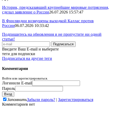
Историк, предсказавший крупнейшие мировые потрясения,
сделал заявление о России
26.07.2026 15:57:47
В Финляндии возмущены выходкой Каллас против
России
06.07.2026 10:33:42
Подпишитесь на обновления и не пропустите ни одной
статьи!
Введите Ваш E-mail и выберите
теги для подписки
Подписаться на другие теги
Комментарии
Войти или зарегистрироваться.
Логин
или E-mail
Пароль
Запомнить
Забыли пароль?
|
Зарегистрироваться
Комментариев нет