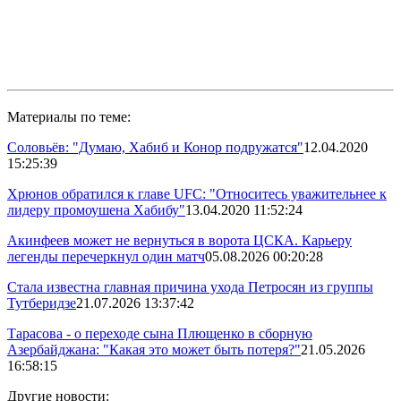
Материалы по теме:
Соловьёв: "Думаю, Хабиб и Конор подружатся"
12.04.2020
15:25:39
Хрюнов обратился к главе UFC: "Относитесь уважительнее к
лидеру промоушена Хабибу"
13.04.2020 11:52:24
Акинфеев может не вернуться в ворота ЦСКА. Карьеру
легенды перечеркнул один матч
05.08.2026 00:20:28
Стала известна главная причина ухода Петросян из группы
Тутберидзе
21.07.2026 13:37:42
Тарасова - о переходе сына Плющенко в сборную
Азербайджана: "Какая это может быть потеря?"
21.05.2026
16:58:15
Другие новости: