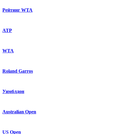
Рейтинг WTA
ATP
WTA
Roland Garros
Уимблдон
Australian Open
US Open