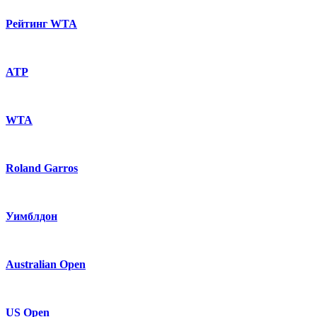
Рейтинг WTA
ATP
WTA
Roland Garros
Уимблдон
Australian Open
US Open