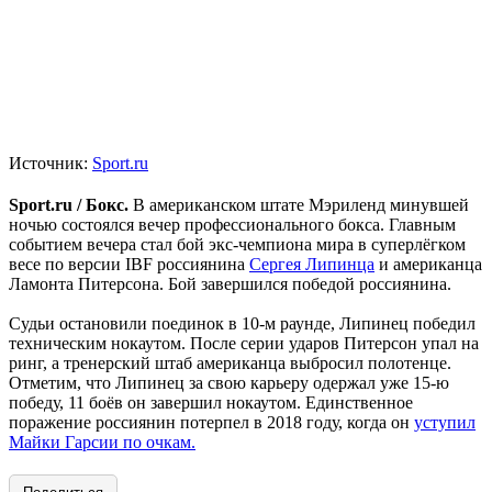
Источник:
Sport.ru
Sport.ru / Бокс.
В американском штате Мэриленд минувшей
ночью состоялся вечер профессионального бокса. Главным
событием вечера стал бой экс-чемпиона мира в суперлёгком
весе по версии IBF россиянина
Сергея Липинца
и американца
Ламонта Питерсона. Бой завершился победой россиянина.
Судьи остановили поединок в 10-м раунде, Липинец победил
техническим нокаутом. После серии ударов Питерсон упал на
ринг, а тренерский штаб американца выбросил полотенце.
Отметим, что Липинец за свою карьеру одержал уже 15-ю
победу, 11 боёв он завершил нокаутом. Единственное
поражение россиянин потерпел в 2018 году, когда он
уступил
Майки Гарсии по очкам.