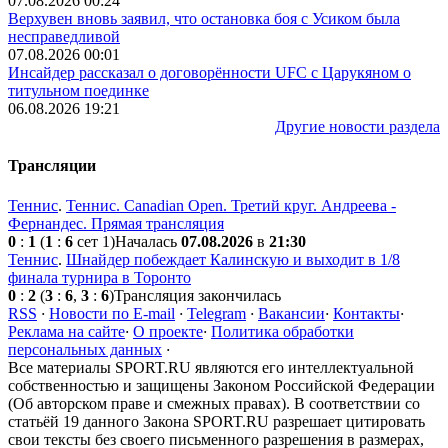
07.08.2026 00:24
Верхувен вновь заявил, что остановка боя с Усиком была
несправедливой
07.08.2026 00:01
Инсайдер рассказал о договорённости UFC с Царукяном о
титульном поединке
06.08.2026 19:21
Другие новости раздела
Трансляции
Теннис
.
Теннис. Canadian Open. Третий круг. Андреева -
Фернандес. Прямая трансляция
0
:
1
(
1
:
6
сет 1)
Началась
07.08.2026
в
21:30
Теннис
.
Шнайдер побеждает Калинскую и выходит в 1/8
финала турнира в Торонто
0
:
2
(
3
:
6
,
3
:
6
)
Трансляция закончилась
RSS
·
Новости по E-mail
·
Telegram
·
Вакансии
·
Контакты
·
Реклама на сайте
·
О проекте
·
Политика обработки
персональных данных
·
Все материалы SPORT.RU являются его интеллектуальной
собственностью и защищены Законом Российской Федерации
(Об авторском праве и смежных правах). В соответствии со
статьёй 19 данного Закона SPORT.RU разрешает цитировать
свои тексты без своего письменного разрешения в размерах,