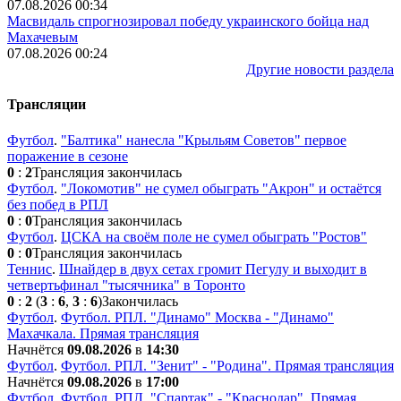
07.08.2026 00:34
Масвидаль спрогнозировал победу украинского бойца над
Махачевым
07.08.2026 00:24
Другие новости раздела
Трансляции
Футбол
.
"Балтика" нанесла "Крыльям Советов" первое
поражение в сезоне
0
:
2
Трансляция закончилась
Футбол
.
"Локомотив" не сумел обыграть "Акрон" и остаётся
без побед в РПЛ
0
:
0
Трансляция закончилась
Футбол
.
ЦСКА на своём поле не сумел обыграть "Ростов"
0
:
0
Трансляция закончилась
Теннис
.
Шнайдер в двух сетах громит Пегулу и выходит в
четвертьфинал "тысячника" в Торонто
0
:
2
(
3
:
6
,
3
:
6
)
Закончилась
Футбол
.
Футбол. РПЛ. "Динамо" Москва - "Динамо"
Махачкала. Прямая трансляция
Начнётся
09.08.2026
в
14:30
Футбол
.
Футбол. РПЛ. "Зенит" - "Родина". Прямая трансляция
Начнётся
09.08.2026
в
17:00
Футбол
.
Футбол. РПЛ. "Спартак" - "Краснодар". Прямая