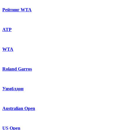
Рейтинг WTA
ATP
WTA
Roland Garros
Уимблдон
Australian Open
US Open