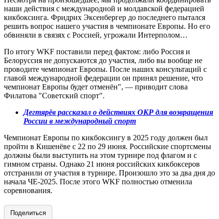
наши действия с международной и молдавской федерацией
кикбоксинга. Фридрих Эксенбергер до последнего пытался
решить вопрос нашего участия в чемпионате Европы. Но его
обвиняли в связях с Россией, угрожали Интерполом…
По итогу WKF поставили перед фактом: либо Россия и
Белоруссия не допускаются до участия, либо вы вообще не
проводите чемпионат Европы. После наших консультаций с
главой международной федерации он принял решение, что
чемпионат Европы будет отменён", — приводит слова
Филатова "Советский спорт".
Дегтярёв рассказал о действиях ОКР для возвращения
России в международный спорт
Чемпионат Европы по кикбоксингу в 2025 году должен был
пройти в Кишенёве с 22 по 29 июня. Российские спортсмены
должны были выступить на этом турнире под флагом и с
гимном страны. Однако 21 июня российских кикбоксеров
отстранили от участия в турнире. Произошло это за два дня до
начала ЧЕ-2025. После этого WKF полностью отменила
соревнования.
Поделиться