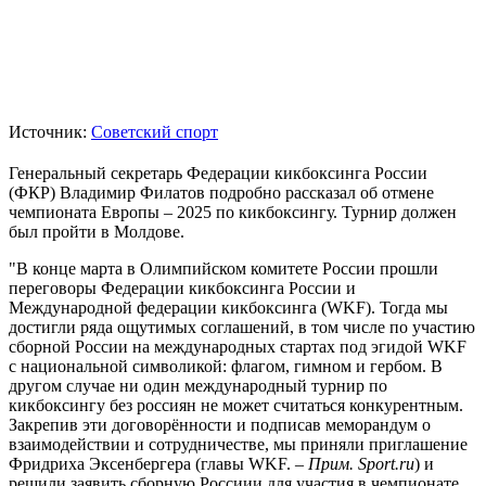
Источник:
Советский спорт
Генеральный секретарь Федерации кикбоксинга России
(ФКР) Владимир Филатов подробно рассказал об отмене
чемпионата Европы – 2025 по кикбоксингу. Турнир должен
был пройти в Молдове.
"В конце марта в Олимпийском комитете России прошли
переговоры Федерации кикбоксинга России и
Международной федерации кикбоксинга (WKF). Тогда мы
достигли ряда ощутимых соглашений, в том числе по участию
сборной России на международных стартах под эгидой WKF
с национальной символикой: флагом, гимном и гербом. В
другом случае ни один международный турнир по
кикбоксингу без россиян не может считаться конкурентным.
Закрепив эти договорённости и подписав меморандум о
взаимодействии и сотрудничестве, мы приняли приглашение
Фридриха Эксенбергера (главы WKF. –
Прим. Sport.ru
) и
решили заявить сборную Россиии для участия в чемпионате