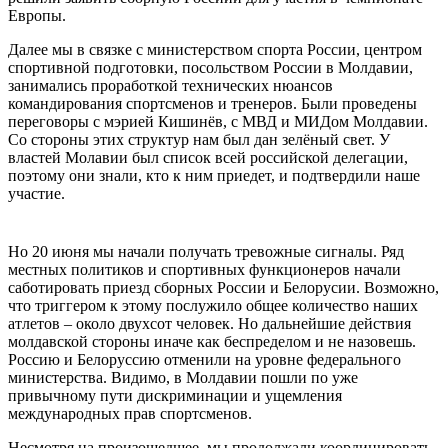
Европы.
Далее мы в связке с министерством спорта России, центром
спортивной подготовки, посольством России в Молдавии,
занимались проработкой технических нюансов
командирования спортсменов и тренеров. Были проведены
переговоры с мэрией Кишинёв, с МВД и МИДом Молдавии.
Со стороны этих структур нам был дан зелёный свет. У
властей Молавии был список всей российской делегации,
поэтому они знали, кто к ним приедет, и подтвердили наше
участие.
Но 20 июня мы начали получать тревожные сигналы. Ряд
местных политиков и спортивных функционеров начали
саботировать приезд сборных России и Белорусии. Возможно,
что триггером к этому послужило общее количество наших
атлетов – около двухсот человек. Но дальнейшие действия
молдавской стороны иначе как беспределом и не назовешь.
Россию и Белоруссию отменили на уровне федерального
министерства. Видимо, в Молдавии пошли по уже
привычному пути дискриминации и ущемления
международных прав спортсменов.
Несмотря на произошедшее, мы продолжали координировать