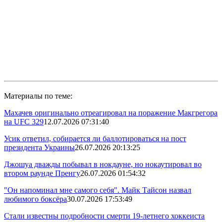
Материалы по теме:
Махачев оригинально отреагировал на поражение Макгрегора
на UFC 329
12.07.2026 07:31:40
Усик ответил, собирается ли баллотироваться на пост
президента Украины
26.07.2026 20:13:25
Джошуа дважды побывал в нокдауне, но нокаутировал во
втором раунде Пренгу
26.07.2026 01:54:32
"Он напоминал мне самого себя". Майк Тайсон назвал
любимого боксёра
30.07.2026 17:53:49
Стали известны подробности смерти 19-летнего хоккеиста