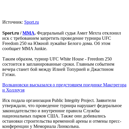
Источник:
Sport.ru
Sport.ru /
ММА
.
Федеральный судья Амит Мехта отклонил
иск с требованием запретить проведение турнира UFC
Freedom 250 на Южной лужайке Белого дома. Об этом
сообщает MMA Junkie.
Таким образом, турнир UFC White House - Freedom 250
состоится в запланированные сроки. Главным событием
вечера станет бой между Илией Топурией и Джастином
Гэтжи.
Волкановски высказался о предстоящем поединке Макгрегора
и Холлоуэя
Иск подала организация Public Integrity Project. Заявители
утверждали, что проведение турнира нарушает федеральное
законодательство и внутренние правила Службы
национальных парков США. Также они добивались
остановки строительства временной арены и отмены пресс-
конференции у Мемориала Линкольна.