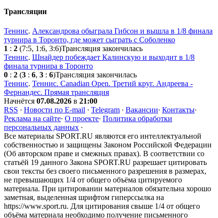
Трансляции
Теннис
.
Александрова обыграла Гибсон и вышла в 1/8 финала
турнира в Торонто, где может сыграть с Соболенко
1
:
2
(7:5, 1:6, 3:6)
Трансляция закончилась
Теннис
.
Шнайдер побеждает Калинскую и выходит в 1/8
финала турнира в Торонто
0
:
2
(
3
:
6
,
3
:
6
)
Трансляция закончилась
Теннис
.
Теннис. Canadian Open. Третий круг. Андреева -
Фернандес. Прямая трансляция
Начнётся
07.08.2026
в
21:00
RSS
·
Новости по E-mail
·
Telegram
·
Вакансии
·
Контакты
·
Реклама на сайте
·
О проекте
·
Политика обработки
персональных данных
·
Все материалы SPORT.RU являются его интеллектуальной
собственностью и защищены Законом Российской Федерации
(Об авторском праве и смежных правах). В соответствии со
статьёй 19 данного Закона SPORT.RU разрешает цитировать
свои тексты без своего письменного разрешения в размерах,
не превышающих 1/4 от общего объёма цитируемого
материала. При цитировании материалов обязательна хорошо
заметная, выделенная шрифтом гиперссылка на
https://www.sport.ru. Для цитирования свыше 1/4 от общего
объёма материала необходимо получение письменного