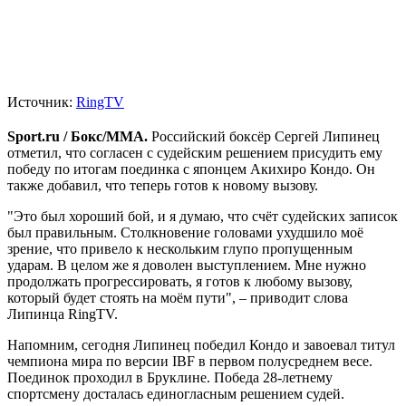
Источник:
RingTV
Sport.ru / Бокс/ММА.
Российский боксёр Сергей Липинец
отметил, что согласен с судейским решением присудить ему
победу по итогам поединка с японцем Акихиро Кондо. Он
также добавил, что теперь готов к новому вызову.
"Это был хороший бой, и я думаю, что счёт судейских записок
был правильным. Столкновение головами ухудшило моё
зрение, что привело к нескольким глупо пропущенным
ударам. В целом же я доволен выступлением. Мне нужно
продолжать прогрессировать, я готов к любому вызову,
который будет стоять на моём пути", – приводит слова
Липинца RingTV.
Напомним, сегодня Липинец победил Кондо и завоевал титул
чемпиона мира по версии IBF в первом полусреднем весе.
Поединок проходил в Бруклине. Победа 28-летнему
спортсмену досталась единогласным решением судей.