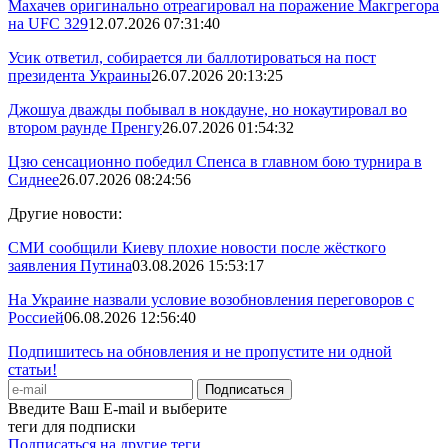
Махачев оригинально отреагировал на поражение Макгрегора
на UFC 329
12.07.2026 07:31:40
Усик ответил, собирается ли баллотироваться на пост
президента Украины
26.07.2026 20:13:25
Джошуа дважды побывал в нокдауне, но нокаутировал во
втором раунде Пренгу
26.07.2026 01:54:32
Цзю сенсационно победил Спенса в главном бою турнира в
Сиднее
26.07.2026 08:24:56
Другие новости:
СМИ сообщили Киеву плохие новости после жёсткого
заявления Путина
03.08.2026 15:53:17
На Украине назвали условие возобновления переговоров с
Россией
06.08.2026 12:56:40
Подпишитесь на обновления и не пропустите ни одной
статьи!
Введите Ваш E-mail и выберите
теги для подписки
Подписаться на другие теги