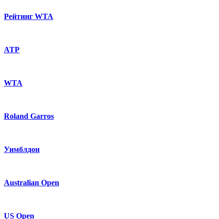
Рейтинг WTA
ATP
WTA
Roland Garros
Уимблдон
Australian Open
US Open