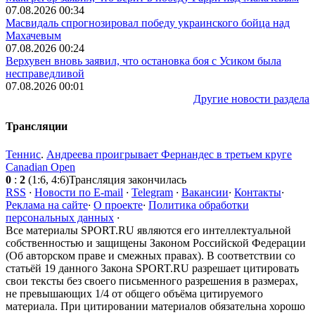
07.08.2026 00:34
Масвидаль спрогнозировал победу украинского бойца над
Махачевым
07.08.2026 00:24
Верхувен вновь заявил, что остановка боя с Усиком была
несправедливой
07.08.2026 00:01
Другие новости раздела
Трансляции
Теннис
.
Андреева проигрывает Фернандес в третьем круге
Canadian Open
0
:
2
(1:6, 4:6)
Трансляция закончилась
RSS
·
Новости по E-mail
·
Telegram
·
Вакансии
·
Контакты
·
Реклама на сайте
·
О проекте
·
Политика обработки
персональных данных
·
Все материалы SPORT.RU являются его интеллектуальной
собственностью и защищены Законом Российской Федерации
(Об авторском праве и смежных правах). В соответствии со
статьёй 19 данного Закона SPORT.RU разрешает цитировать
свои тексты без своего письменного разрешения в размерах,
не превышающих 1/4 от общего объёма цитируемого
материала. При цитировании материалов обязательна хорошо