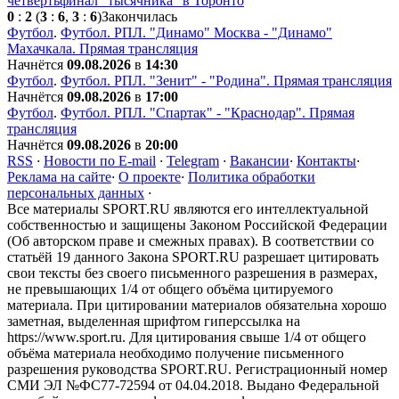
четвертьфинал "тысячника" в Торонто
0
:
2
(
3
:
6
,
3
:
6
)
Закончилась
Футбол
.
Футбол. РПЛ. "Динамо" Москва - "Динамо"
Махачкала. Прямая трансляция
Начнётся
09.08.2026
в
14:30
Футбол
.
Футбол. РПЛ. "Зенит" - "Родина". Прямая трансляция
Начнётся
09.08.2026
в
17:00
Футбол
.
Футбол. РПЛ. "Спартак" - "Краснодар". Прямая
трансляция
Начнётся
09.08.2026
в
20:00
RSS
·
Новости по E-mail
·
Telegram
·
Вакансии
·
Контакты
·
Реклама на сайте
·
О проекте
·
Политика обработки
персональных данных
·
Все материалы SPORT.RU являются его интеллектуальной
собственностью и защищены Законом Российской Федерации
(Об авторском праве и смежных правах). В соответствии со
статьёй 19 данного Закона SPORT.RU разрешает цитировать
свои тексты без своего письменного разрешения в размерах,
не превышающих 1/4 от общего объёма цитируемого
материала. При цитировании материалов обязательна хорошо
заметная, выделенная шрифтом гиперссылка на
https://www.sport.ru. Для цитирования свыше 1/4 от общего
объёма материала необходимо получение письменного
разрешения руководства SPORT.RU. Регистрационный номер
СМИ ЭЛ №ФС77-72594 от 04.04.2018. Выдано Федеральной