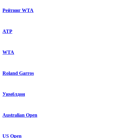
Рейтинг WTA
ATP
WTA
Roland Garros
Уимблдон
Australian Open
US Open