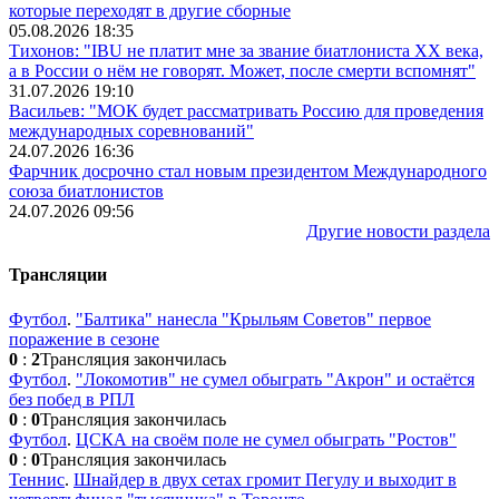
которые переходят в другие сборные
05.08.2026 18:35
Тихонов: "IBU не платит мне за звание биатлониста XX века,
а в России о нём не говорят. Может, после смерти вспомнят"
31.07.2026 19:10
Васильев: "МОК будет рассматривать Россию для проведения
международных соревнований"
24.07.2026 16:36
Фарчник досрочно стал новым президентом Международного
союза биатлонистов
24.07.2026 09:56
Другие новости раздела
Трансляции
Футбол
.
"Балтика" нанесла "Крыльям Советов" первое
поражение в сезоне
0
:
2
Трансляция закончилась
Футбол
.
"Локомотив" не сумел обыграть "Акрон" и остаётся
без побед в РПЛ
0
:
0
Трансляция закончилась
Футбол
.
ЦСКА на своём поле не сумел обыграть "Ростов"
0
:
0
Трансляция закончилась
Теннис
.
Шнайдер в двух сетах громит Пегулу и выходит в