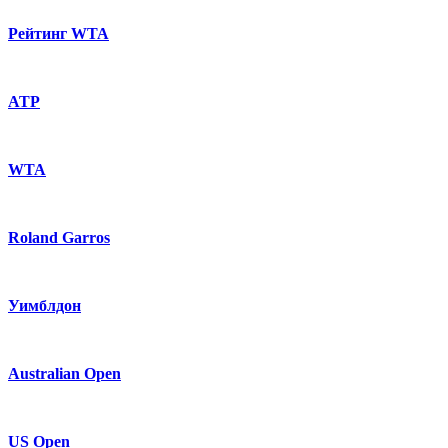
Рейтинг WTA
ATP
WTA
Roland Garros
Уимблдон
Australian Open
US Open