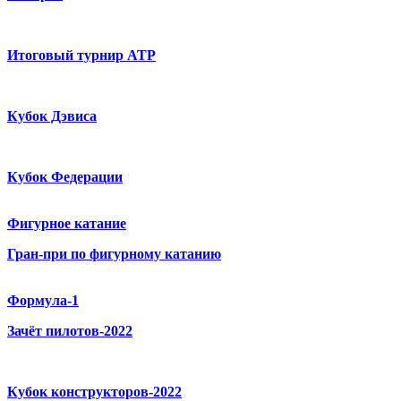
Итоговый турнир ATP
Кубок Дэвиса
Кубок Федерации
Фигурное катание
Гран-при по фигурному катанию
Формула-1
Зачёт пилотов-2022
Кубок конструкторов-2022