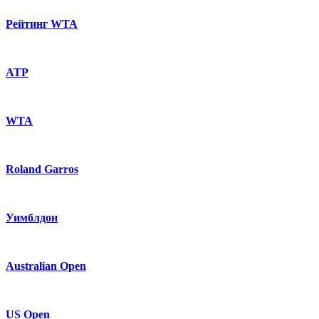
Рейтинг WTA
ATP
WTA
Roland Garros
Уимблдон
Australian Open
US Open