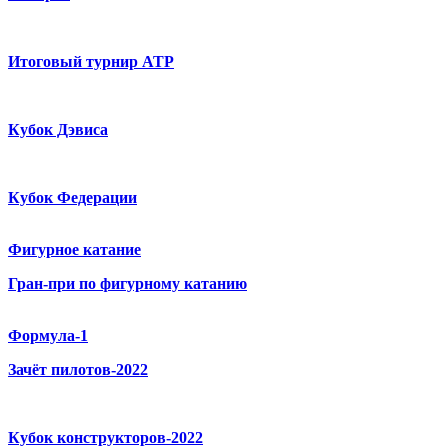
Итоговый турнир ATP
Кубок Дэвиса
Кубок Федерации
Фигурное катание
Гран-при по фигурному катанию
Формула-1
Зачёт пилотов-2022
Кубок конструкторов-2022