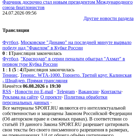
Фарчник досрочно стал новым президентом Международного
союза биатлонистов
24.07.2026 09:56
Другие новости раздела
Трансляции
Футбол
.
Московское "Динамо" на последней минуте вырвало
победу над "Факелом" в Кубке России
0
:
1
Трансляция закончилась
Футбол
.
"Краснодар" в серии пенальти обыграл "Ахмат" в
первом туре Кубка России
1
:
1
(
5
:
4
)
Трансляция закончилась
Теннис
.
Теннис. WTA-1000. Торонто. Третий круг. Калинская
- Шнайдер. Прямая трансляция
Начнётся
06.08.2026
в
19:30
RSS
·
Новости по E-mail
·
Telegram
·
Вакансии
·
Контакты
·
Реклама на сайте
·
О проекте
·
Политика обработки
персональных данных
·
Все материалы SPORT.RU являются его интеллектуальной
собственностью и защищены Законом Российской Федерации
(Об авторском праве и смежных правах). В соответствии со
статьёй 19 данного Закона SPORT.RU разрешает цитировать
свои тексты без своего письменного разрешения в размерах,
не превышающих 1/4 от общего объёма цитируемого