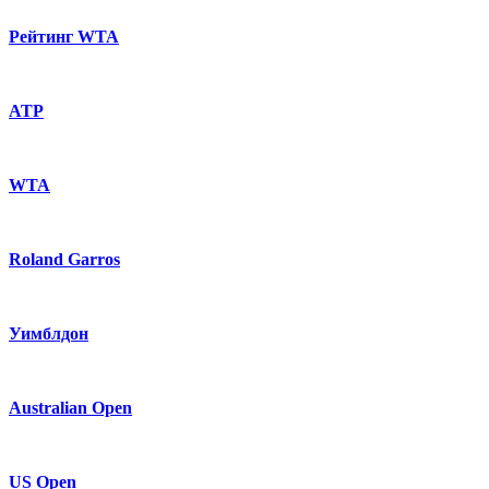
Рейтинг WTA
ATP
WTA
Roland Garros
Уимблдон
Australian Open
US Open