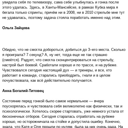
увидела себя по телевизору, сама себе улыбнулась и гонка после
этого удалась. Здесь, в Ханты-Мансийске, в рамках Кубка мира я
бегала только спринты, причём ни в 2008, ни в 2010 стрельбе мне тут
не удавалась, поэтому задача стояла поработать именно над этим.
Ольга Зайцева
Обидно, что не смогла добороться, добиться до 3–его места. Сколько
я проиграла? 7 секунд? А, ну нет, тогда еще не так страшно
(смеётся). Радует, что смогла сконцентрироваться на стрельбу,
настрой был боевой. Сработали хорошо и по трассе, и на рубеже.
Чувствовался сегодня настоящий дух — и тренеры, и все, кто
работает в команде, старались приободрить, гнали и в целом
почувствовала, как всё действительно получается.
Анна Богалий-Титовец
Состояние перед гонкой было самое нормальное — вчера
поускорялась и чувствовала себя великолепно как физически, так и
психологически. Хотелось скорее стартовать, уже немного устала от
бесконечных отборов. Сегодня старалась отработать на рубеже
хорошо, но осторожничала на стойке и допустила ошибку. Конечно,
знала, что Катя и Оля прошли по нулям, была за них очень рада. На