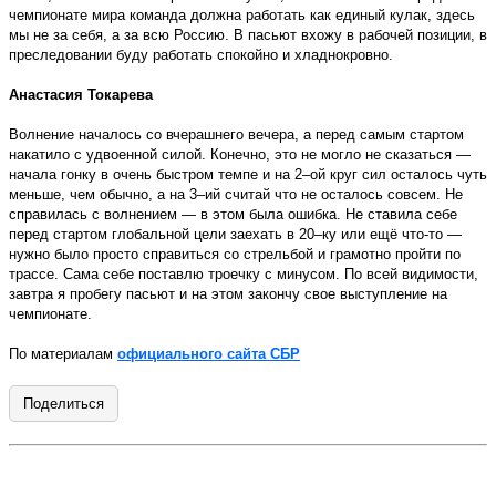
чемпионате мира команда должна работать как единый кулак, здесь
мы не за себя, а за всю Россию. В пасьют вхожу в рабочей позиции, в
преследовании буду работать спокойно и хладнокровно.
Анастасия Токарева
Волнение началось со вчерашнего вечера, а перед самым стартом
накатило с удвоенной силой. Конечно, это не могло не сказаться —
начала гонку в очень быстром темпе и на 2–ой круг сил осталось чуть
меньше, чем обычно, а на 3–ий считай что не осталось совсем. Не
справилась с волнением — в этом была ошибка. Не ставила себе
перед стартом глобальной цели заехать в 20–ку или ещё что-то —
нужно было просто справиться со стрельбой и грамотно пройти по
трассе. Сама себе поставлю троечку с минусом. По всей видимости,
завтра я пробегу пасьют и на этом закончу свое выступление на
чемпионате.
По материалам
официального сайта СБР
Поделиться