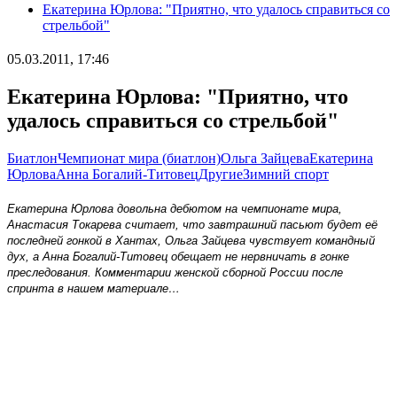
Екатерина Юрлова: "Приятно, что удалось справиться со
стрельбой"
05.03.2011, 17:46
Екатерина Юрлова: "Приятно, что
удалось справиться со стрельбой"
Биатлон
Чемпионат мира (биатлон)
Ольга Зайцева
Екатерина
Юрлова
Анна Богалий-Титовец
Другие
Зимний спорт
Екатерина Юрлова довольна дебютом на чемпионате мира,
Анастасия Токарева считает, что завтрашний пасьют будет её
последней гонкой в Хантах, Ольга Зайцева чувствует командный
дух, а Анна Богалий-Титовец обещает не нервничать в гонке
преследования. Комментарии женской сборной России после
спринта в нашем материале…