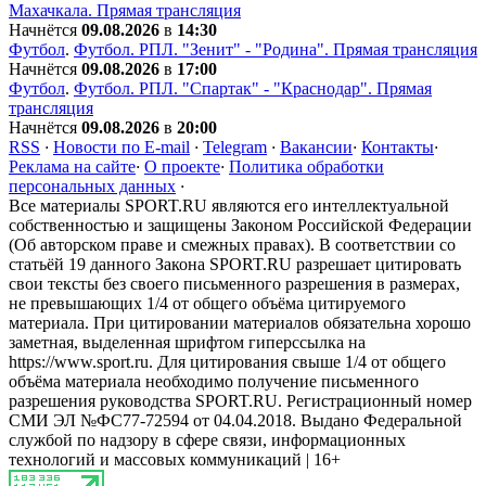
Махачкала. Прямая трансляция
Начнётся
09.08.2026
в
14:30
Футбол
.
Футбол. РПЛ. "Зенит" - "Родина". Прямая трансляция
Начнётся
09.08.2026
в
17:00
Футбол
.
Футбол. РПЛ. "Спартак" - "Краснодар". Прямая
трансляция
Начнётся
09.08.2026
в
20:00
RSS
·
Новости по E-mail
·
Telegram
·
Вакансии
·
Контакты
·
Реклама на сайте
·
О проекте
·
Политика обработки
персональных данных
·
Все материалы SPORT.RU являются его интеллектуальной
собственностью и защищены Законом Российской Федерации
(Об авторском праве и смежных правах). В соответствии со
статьёй 19 данного Закона SPORT.RU разрешает цитировать
свои тексты без своего письменного разрешения в размерах,
не превышающих 1/4 от общего объёма цитируемого
материала. При цитировании материалов обязательна хорошо
заметная, выделенная шрифтом гиперссылка на
https://www.sport.ru. Для цитирования свыше 1/4 от общего
объёма материала необходимо получение письменного
разрешения руководства SPORT.RU. Регистрационный номер
СМИ ЭЛ №ФС77-72594 от 04.04.2018. Выдано Федеральной
службой по надзору в сфере связи, информационных
технологий и массовых коммуникаций | 16+