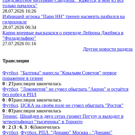
Предсмертное интервью Сандлера: "Кажется, в мои 45 всё
только началось"
28.07.2026 16:26
Избивший игрока "Пари НН" тренер насмерть разбился на
гидроцикле
28.07.2026 06:34
Карри впервые высказался о переходе Леброна Джеймса в
"Филадельфию"
27.07.2026 01:16
Другие новости раздела
Трансляции
Футбол
.
"Балтика" нанесла "Крыльям Советов" первое
поражение в сезоне
0
:
2
Трансляция закончилась
Футбол
.
"Локомотив" не сумел обыграть "Акрон" и остаётся
без побед в РПЛ
0
:
0
Трансляция закончилась
Футбол
.
ЦСКА на своём поле не сумел обыграть "Ростов"
0
:
0
Трансляция закончилась
Теннис
.
Шнайдер в двух сетах громит Пегулу и выходит в
четвертьфинал "тысячника" в Торонто
0
:
2
(
3
:
6
,
3
:
6
)
Закончилась
Футбол
.
Футбол. РПЛ. "Динамо" Москва - "Динамо"