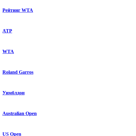
Рейтинг WTA
ATP
WTA
Roland Garros
Уимблдон
Australian Open
US Open