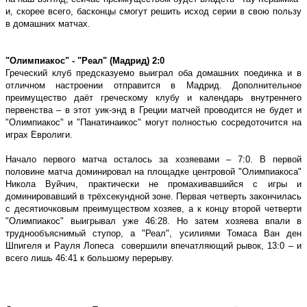
и, скорее всего, басконцы смогут решить исход серии в свою пользу
в домашних матчах.
ʺОлимпиакосʺ - ʺРеалʺ (Мадрид) 2:0
Греческий клуб предсказуемо выиграл оба домашних поединка и в
отличном настроении отправится в Мадрид. Дополнительное
преимущество даёт греческому клубу и календарь внутреннего
первенства – в этот уик-энд в Греции матчей проводится не будет и
ʺОлимпиакосʺ и ʺПанатинаикосʺ могут полностью сосредоточится на
играх Евролиги.
Начало первого матча осталось за хозяевами – 7:0. В первой
половине матча доминировал на площадке центровой ʺОлимпиакосаʺ
Никола Вуйчич, практически не промахивавшийся с игры и
доминировавший в трёхсекундной зоне. Первая четверть закончилась
с десятиочковым преимуществом хозяев, а к концу второй четверти
ʺОлимпиакосʺ выигрывал уже 46:28. Но затем хозяева впали в
труднообъяснимый ступор, а ʺРеалʺ, усилиями Томаса Ван ден
Шпигеля и Рауля Лопеса
совершили впечатляющий рывок, 13:0 – и
всего лишь 46:41 к большому перерыву.