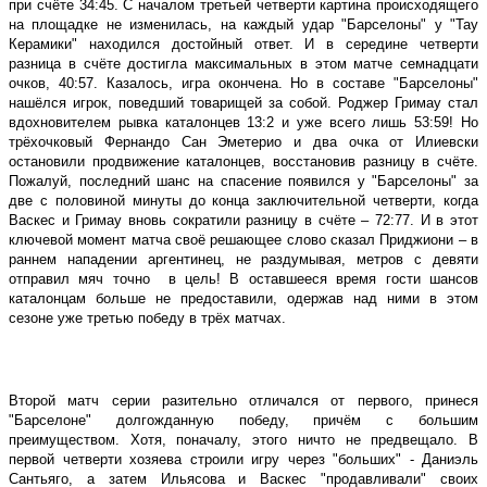
при счёте 34:45. С началом третьей четверти картина происходящего
на площадке не изменилась, на каждый удар ʺБарселоныʺ у ʺТау
Керамикиʺ находился достойный ответ. И в середине четверти
разница в счёте достигла максимальных в этом матче семнадцати
очков, 40:57. Казалось, игра окончена. Но в составе ʺБарселоныʺ
нашёлся игрок, поведший товарищей за собой. Роджер Гримау стал
вдохновителем рывка каталонцев 13:2 и уже всего лишь 53:59! Но
трёхочковый Фернандо Сан Эметерио и два очка от Илиевски
остановили продвижение каталонцев, восстановив разницу в счёте.
Пожалуй, последний шанс на спасение появился у ʺБарселоныʺ за
две с половиной минуты до конца заключительной четверти, когда
Васкес и Гримау вновь сократили разницу в счёте – 72:77. И в этот
ключевой момент матча своё решающее слово сказал Приджиони – в
раннем нападении аргентинец, не раздумывая, метров с девяти
отправил мяч точно
в цель! В оставшееся время гости шансов
каталонцам больше не предоставили, одержав над ними в этом
сезоне уже третью победу в трёх матчах.
Второй матч серии разительно отличался от первого, принеся
ʺБарселонеʺ долгожданную победу, причём с большим
преимуществом. Хотя, поначалу, этого ничто не предвещало. В
первой четверти хозяева строили игру через ʺбольшихʺ - Даниэль
Сантьяго, а затем Ильясова и Васкес ʺпродавливалиʺ своих