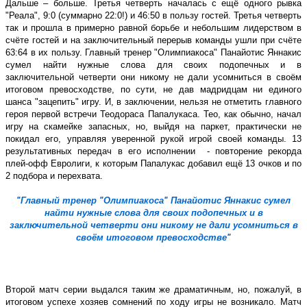
Дальше – больше. Третья четверть началась с ещё одного рывка
ʺРеалаʺ, 9:0 (суммарно 22:0!) и 46:50 в пользу гостей. Третья четверть
так и прошла в примерно равной борьбе и небольшим лидерством в
счёте гостей и на заключительный перерыв команды ушли при счёте
63:64 в их пользу. Главный тренер ʺОлимпиакосаʺ Панайотис Яннакис
сумел найти нужные слова для своих подопечных и в
заключительной четверти они никому не дали усомниться в своём
итоговом превосходстве, по сути, не дав мадридцам ни единого
шанса ʺзацепитьʺ игру. И, в заключении, нельзя не отметить главного
героя первой встречи Теодораса Папалукаса. Тео, как обычно, начал
игру на скамейке запасных, но, выйдя на паркет, практически не
покидал его, управляя уверенной рукой игрой своей команды. 13
результативных передач в его исполнении
- повторение рекорда
плей-офф Евролиги, к которым Папалукас добавил ещё 13 очков и по
2 подбора и перехвата.
ʺГлавный тренер ʺОлимпиакосаʺ Панайотис Яннакис сумел
найти нужные слова для своих подопечных и в
заключительной четверти они никому не дали усомниться в
своём итоговом превосходствеʺ
Второй матч серии выдался таким же драматичным, но, пожалуй, в
итоговом успехе хозяев сомнений по ходу игры не возникало. Матч