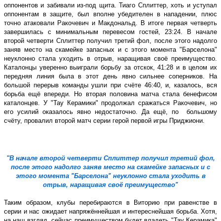
оппонентов и забивали из-под щита. Тиаго Сплиттер, хоть и уступал
оппонентам в защите, был вполне убедителен в нападении, плюс
точно атаковали Ракочевич и Макдональд. В итоге первая четверть
завершилась с минимальным перевесом гостей, 23:24. В начале
второй четверти Сплиттер получил третий фол, после этого надолго
заняв место на скамейке запасных и с этого момента ʺБарселонаʺ
неуклонно стала уходить в отрыв, наращивая своё преимущество.
Каталонцы уверенно выиграли борьбу за отскок, 41:28 и в целом их
передняя линия была в этот день явно сильнее соперников. На
большой перерыв команды ушли при счёте 46:40, и, казалось, вся
борьба ещё впереди. Но вторая половина матча стала бенефисом
каталонцев. У ʺТау Керамикиʺ продолжал сражаться Ракочевич, но
его усилий оказалось явно недостаточно. Да ещё, по
большому
счёту, провалил второй матч серии герой первой игры Приджиони.
"В начале второй четверти Сплиттер получил третий фол,
после этого надолго заняв место на скамейке запасных и с
этого момента ʺБарселонаʺ неуклонно стала уходить в
отрыв, наращивая своё преимуществоʺ
Таким образом, клубы перебираются в Виторию при равенстве в
серии и нас ожидает напряжённейшая и интереснейшая борьба. Хотя,
на наш взгляд, сейчас преимуществом будет владеть ʺТау Керамикаʺ