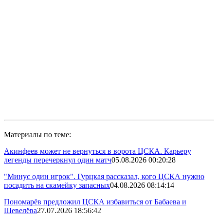
Материалы по теме:
Акинфеев может не вернуться в ворота ЦСКА. Карьеру
легенды перечеркнул один матч
05.08.2026 00:20:28
"Минус один игрок". Гурцкая рассказал, кого ЦСКА нужно
посадить на скамейку запасных
04.08.2026 08:14:14
Пономарёв предложил ЦСКА избавиться от Бабаева и
Шевелёва
27.07.2026 18:56:42