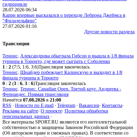
гидроцикле
28.07.2026 06:34
Карри впервые высказался о переходе Леброна Джеймса в
"Филадельфию"
27.07.2026 01:16
Другие новости раздела
Трансляции
Теннис
.
Александрова обыграла Гибсон и вышла в 1/8 финала
турнира в Торонто, где может сыграть с Соболенко
1
:
2
(7:5, 1:6, 3:6)
Трансляция закончилась
Теннис
.
Шнайдер побеждает Калинскую и выходит в 1/8
финала турнира в Торонто
0
:
2
(
3
:
6
,
3
:
6
)
Трансляция закончилась
Теннис
.
Теннис. Canadian Open. Третий круг. Андреева -
Фернандес. Прямая трансляция
Начнётся
07.08.2026
в
21:00
RSS
·
Новости по E-mail
·
Telegram
·
Вакансии
·
Контакты
·
Реклама на сайте
·
О проекте
·
Политика обработки
персональных данных
·
Все материалы SPORT.RU являются его интеллектуальной
собственностью и защищены Законом Российской Федерации
(Об авторском праве и смежных правах). В соответствии со