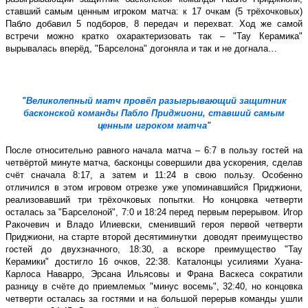
ставший самым ценным игроком матча: к 17 очкам (5 трёхочковых)
Пабло добавил 5 подборов, 8 передач и перехват. Ход же самой
встречи можно кратко охарактеризовать так – ʺТау Керамикаʺ
вырывалась вперёд, ʺБарселонаʺ догоняла и так и не догнала…
ʺВеликолепный матч провёл разыгрывающий защитник
басконской команды Пабло Приджиони, ставший самым
ценным игроком матчаʺ
После относительно равного начала матча – 6:7 в пользу гостей на
четвёртой минуте матча, басконцы совершили два ускорения, сделав
счёт сначала 8:17, а затем и 11:24 в свою пользу. Особенно
отличился в этом игровом отрезке уже упоминавшийся Приджиони,
реализовавший три трёхочковых попытки. Но концовка четверти
осталась за ʺБарселонойʺ, 7:0 и 18:24 перед первым перерывом. Игор
Ракочевич и Владо Илиевски, сменивший героя первой четверти
Приджиони, на старте второй десятиминутки
доводят преимущество
гостей до двухзначного, 18:30, а вскоре преимущество ʺТау
Керамикиʺ достигло 16 очков, 22:38. Каталонцы усилиями Хуана-
Карлоса Наварро, Эрсана Ильясовы и Франа Васкеса сократили
разницу в счёте до приемлемых ʺминус восемьʺ, 32:40, но концовка
четверти осталась за гостями и на большой перерыв команды ушли