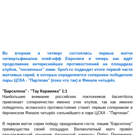
Во вторник и четверг состоялись первые матчи
четвертьфиналов плей-офф Евролиги и теперь нас ждёт
продолжение интереснейших противостояний на площадках
клубов, ʺпосеянныхʺ ниже.
Sport
.
ru
подводит итоги первой части
матчевых серий, в которых определяются соперники победителя
пары ЦСКА - ʺПартизанʺ (пока что так) в Финале четырёх.
ʺБарселонаʺ - ʺТау Керамикаʺ 1:1
Наибольшее внимание российских поклонников баскетбола
привлекает соперничество именно этих клубов, так как именно
победитель испанского противостояния станет первым соперником в
берлинском Финале четырёх сильнейшего в паре ЦСКА - ʺПартизанʺ.
В первом матче серии победу праздновали гости, лишив ʺБарселонуʺ
преимущества своей площадки. Великолепный матч провёл
разыгрывающий защитник басконской команды Пабло Приджиони,