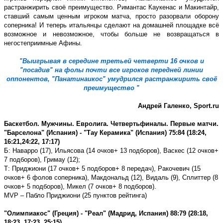
растранжирить своё преимущество. Римантас Каукенас и Макинтайр,
ставший самым ценным игроком матча, просто разорвали оборону
соперника! И теперь итальянцы сделают на домашней площадке всё
возможное и невозможное, чтобы больше не возвращаться в
негостеприимные Афины.
ʺВыигрывая в середине третьей четверти 16 очков и
ʺпосадивʺ на фолы почти все игроков передней линии
оппонентов, ʺПанатинаикосʺ умудрился растранжирить своё
преимущество ʺ
Андрей Галенко,
Sport.ru
Баскетбол. Мужчины. Евролига. Четвертьфиналы. Первые матчи.
ʺБарселонаʺ (Испания) - ʺТау Керамикаʺ (Испания) 75:84 (18:24,
16:21,24:22, 17:17)
Б: Наварро (17), Ильясова (14 очков+ 13 подборов), Васкес (12 очков+
7 подборов), Гримау (12);
Т: Приджиони (17 очков+ 5 подборов+ 8 передач), Ракочевич (15
очков+ 6 фолов соперника), Макдональд (12), Видаль (9), Сплиттер (8
очков+ 5 подборов), Микел (7 очков+ 8 подборов).
MVP
– Пабло Приджиони (25 пунктов рейтинга)
ʺОлимпиакосʺ (Греция) - ʺРеалʺ (Мадрид, Испания) 88:79 (28:18,
18:23, 17:23, 25:15)