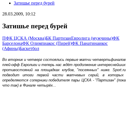
Затишье перед бурей
28.03.2009, 10:12
Затишье перед бурей
ПФК ЦСКА (Москва)
БК Партизан
Евролига (мужчины)
ФК
Барселона
ФК Олимпиакос (Пирей)
ФК Панатинаикос
(Афины)
Баскетбол
Во вторник и четверг состоялись первые матчи четвертьфиналов
плей-офф Евролиги и теперь нас ждёт продолжение интереснейших
противостояний на площадках клубов, ʺпосеянныхʺ ниже.
Sport
.
ru
подводит итоги первой части матчевых серий, в которых
определяются соперники победителя пары ЦСКА - ʺПартизанʺ (пока
что так) в Финале четырёх...