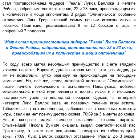
стал противостоянием лидеров ʺРеалаʺ Луиса Баллока и Фелипе
Рейеса, набравшим, соответственно, 22 и 23 очка, превосходящим их
в количестве и мощи оппонентам. В рядах ʺОлимпиакосаʺ особенно
отличились Линн Грир, ставший самым ценным игроком матча и
Георгиос Принтезис, реализовавший 9 из 12 бросков с игры и
собравший 7 подборов.
ʺМатч стал противостоянием лидеров ʺРеалаʺ Луиса Баллока
и Фелипе Рейеса, набравшим, соответственно, 22 и 23 очка,
превосходящим их в количестве и мощи оппонентамʺ
По ходу всего матча небольшим преимущество в счёте владели
хозяева паркета. Впрочем, далеко оторваться в этот раз мадридцы
им не позволяли, чутко реагируя на происходящие на площадке
изменения. Но, всё же, перед четвёртой четвертью ʺОлимпиакосʺ,
после точного трёхочкового в исполнении Папалукаса, добился
максимальной в этой игре разницы в десять очков и с отличным
настроением ушёл на последний перерыв. Однако, в четвёртой
четверти Луис Баллок едва не повернул течение игры вспять.
Трёхочковые в его исполнении, заброшенные в ключевые моменты
игры, свели на нет преимущество хозяев, 70:69 за 3 минуты до конца.
Но в концовке матча сильнее оказались хозяева паркета.
Опытнейший Никола Вуйчич сначала выдал фантастический пас
Принтезису, а затем сам реализовал полукрюк из трёхсекундной
зоны, 74:69. Луис Баллок сократил отставание ʺРеалаʺ до 3 очков,