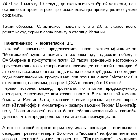
74:71 за 1 минуту 10 секунд до окончания четвёртой четверти, но в
оставшееся время игроки греческой команды преимущество сумели
сохранить.
Таким образом, ʺОлимпиакосʺ повёл в счёте 2:0 и, скорее всего,
решит исход серии в свою пользу в столице Испании.
ʺПанатинаикосʺ - ʺМонтепаскиʺ 1:1
Пожалуй, наименее предсказуемая пара четвертьфиналистов.
ʺМонтепаскиʺ сумели выжить в зелёном адуʺ одержав победу в
ОАКА-арене в присутствии почти 20 тысяч враждебно настроенных
греческих фанатов и теперь имеют преимущество своей площадки. А
это очень весомый фактор, ведь итальянский клуб дома в последние
годы практически не проигрывает, при этом на счету ʺМотепаскиʺ в
этом сезоне, напомним, разгром ЦСКА с разницей в 18 очков!
Первая встреча команд протекала по вполне предсказуемому
сценарию, с преимуществом хозяев паркета. В итальянской команде
блистали Ромэйн Сато, ставший самым ценным игроком первых
матчей плей-офф и миниатюрный разыгрывающий Террел Макинтайр,
но у ʺПанатинаикосаʺ состав более сбалансированный и скамейка
длиннее, что и предопределило их итоговое преимущество.
А вот во второй встрече серии случилась
сенсация – выигрывая в
середине третьей четверти 16 очков и ʺпосадивʺ на фолы почти все
игроков передней линии оппонентов, ʺПанатинаикосʺ умудрился