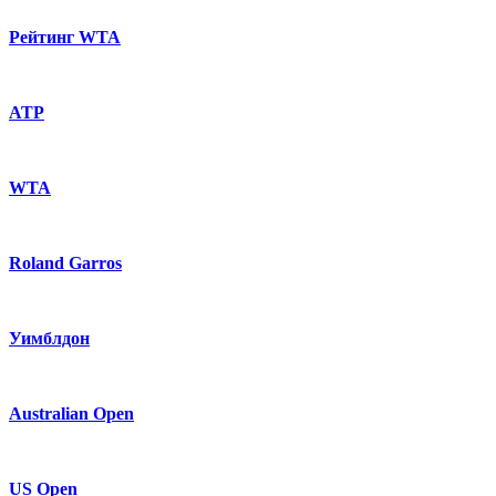
Рейтинг WTA
ATP
WTA
Roland Garros
Уимблдон
Australian Open
US Open