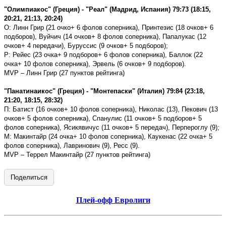
ʺОлимпиакосʺ (Греция) - ʺРеалʺ (Мадрид, Испания) 79:73 (18:15,
20:21, 21:13, 20:24)
О: Линн Грир (21 очко+ 6 фолов соперника), Принтезис (18 очков+ 6
подборов), Вуйчич (14 очков+ 8 фолов соперника), Папалукас (12
очков+ 4 передачи), Буруссис (9 очков+ 5 подборов);
Р: Рейес (23 очка+ 9 подборов+ 6 фолов соперника), Баллок (22
очка+ 10 фолов соперника), Эрвель (6 очков+ 9 подборов).
MVP
– Линн Грир (27 пунктов рейтинга)
ʺПанатинаикосʺ (Греция) - ʺМонтепаскиʺ (Италия) 79:84 (23:18,
21:20, 18:15, 28:32)
П: Батист (16 очков+ 10 фолов соперника), Николас (13), Пекович (13
очков+ 5 фолов соперника), Спанулис (11 очков+ 5 подборов+ 5
фолов соперника), Ясикявичус (11 очков+ 5 передач), Перпероглу (9);
М: Макинтайр (24 очка+ 10 фолов соперника), Каукенас (22 очка+ 5
фолов соперника), Лавринович (9), Ресс (9).
MVP
– Террел Макинтайр (27 пунктов рейтинга)
Поделиться
Плей-офф Евролиги