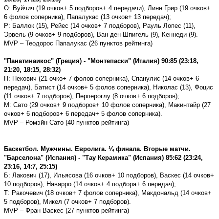
О: Вуйчич (19 очков+ 5 подборов+ 4 передачи), Линн Грир (19 очков+
6 фолов соперника), Папалукас (13 очков+ 13 передач);
Р: Баллок (15), Рейес (14 очков+ 7 подборов), Рауль Лопес (11),
Эрвель (9 очков+ 9 подборов), Ван ден Шпигель (9), Кеннеди (9).
MVP
– Теодорос Папалукас (26 пунктов рейтинга)
ʺПанатинаикосʺ (Греция) - ʺМонтепаскиʺ (Италия) 90:85 (23:18,
21:20, 18:15, 28:32)
П: Пекович (21 очко+ 7 фолов соперника), Спанулис (14 очков+ 6
передач), Батист (14 очков+ 5 фолов соперника), Николас (13), Фоцис
(11 очков+ 7 подборов), Перпероглу (8 очков+ 6 подборов);
М: Сато (29 очков+ 9 подборов+ 10 фолов соперника), Макинтайр (27
очков+ 6 подборов+ 6 передач+ 5 фолов соперника).
MVP
– Ромэйн Сато (40 пунктов рейтинга)
Баскетбол. Мужчины. Евролига. ¼ финала. Вторые матчи.
ʺБарселонаʺ (Испания) - ʺТау Керамикаʺ (Испания) 85:62 (23:24,
23:16, 14:7, 25:15)
Б: Лакович (17), Ильясова (16 очков+ 10 подборов), Васкес (14 очков+
10 подборов), Наварро (14 очков+ 4 подбора+ 6 передач);
Т: Ракочевич (18 очков+ 7 фолов соперника), Макдональд (14 очков+
5 подборов), Микел (7 очков+ 7 подборов).
MVP
– Фран Васкес (27 пунктов рейтинга)