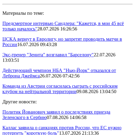
Материалы по теме:
Предсмертное интервью Сандлера: "Кажется, в мои 45 всё
только началось"
28.07.2026 16:26:56
ЦСКА вернут в Евролигу, но запретят проводить матчи в
России
16.07.2026 09:43:28
Экс-тренер "Зенита" возглавил "Барселону"
22.07.2026
13:03:51
Действующий чемпион НБА "Нью-Йорк" отказался от
Леброна Джеймса
26.07.2026 07:42:56
Команда из Австрии согласилась сыграть с российским
клубом на нейтральной территории
09.08.2026 13:04:50
Другие новости:
Политик Йованович заявил о последствиях приезда
Зеленского в Сербию
07.08.2026 14:06:58
Каллас заявила о санкциях против России, что ЕС нужно
потерпеть "короткую боль"
13.07.2026 21:13:36