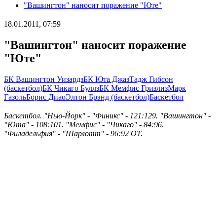
"Вашингтон" наносит поражение "Юте"
18.01.2011, 07:59
"Вашингтон" наносит поражение
"Юте"
БК Вашингтон Уизардз
БК Юта Джаз
Тадж Гибсон
(баскетбол)
БК Чикаго Буллз
БК Мемфис Гризлиз
Марк
Газоль
Борис Диао
Элтон Брэнд (баскетбол)
Баскетбол
Баскетбол. "Нью-Йорк" - "Финикс" - 121:129. "Вашингтон" -
"Юта" - 108:101. "Мемфис" - "Чикаго" - 84:96.
"Филадельфия" - "Шарлотт" - 96:92 ОТ.