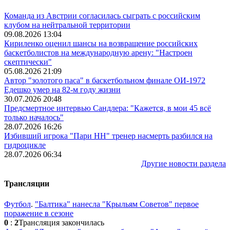
Команда из Австрии согласилась сыграть с российским
клубом на нейтральной территории
09.08.2026 13:04
Кириленко оценил шансы на возвращение российских
баскетболистов на международную арену: "Настроен
скептически"
05.08.2026 21:09
Автор "золотого паса" в баскетбольном финале ОИ-1972
Едешко умер на 82-м году жизни
30.07.2026 20:48
Предсмертное интервью Сандлера: "Кажется, в мои 45 всё
только началось"
28.07.2026 16:26
Избивший игрока "Пари НН" тренер насмерть разбился на
гидроцикле
28.07.2026 06:34
Другие новости раздела
Трансляции
Футбол
.
"Балтика" нанесла "Крыльям Советов" первое
поражение в сезоне
0
:
2
Трансляция закончилась