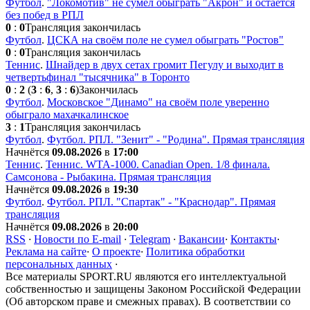
Футбол
.
"Локомотив" не сумел обыграть "Акрон" и остаётся
без побед в РПЛ
0
:
0
Трансляция закончилась
Футбол
.
ЦСКА на своём поле не сумел обыграть "Ростов"
0
:
0
Трансляция закончилась
Теннис
.
Шнайдер в двух сетах громит Пегулу и выходит в
четвертьфинал "тысячника" в Торонто
0
:
2
(
3
:
6
,
3
:
6
)
Закончилась
Футбол
.
Московское "Динамо" на своём поле уверенно
обыграло махачкалинское
3
:
1
Трансляция закончилась
Футбол
.
Футбол. РПЛ. "Зенит" - "Родина". Прямая трансляция
Начнётся
09.08.2026
в
17:00
Теннис
.
Теннис. WTA-1000. Сanadian Open. 1/8 финала.
Самсонова - Рыбакина. Прямая трансляция
Начнётся
09.08.2026
в
19:30
Футбол
.
Футбол. РПЛ. "Спартак" - "Краснодар". Прямая
трансляция
Начнётся
09.08.2026
в
20:00
RSS
·
Новости по E-mail
·
Telegram
·
Вакансии
·
Контакты
·
Реклама на сайте
·
О проекте
·
Политика обработки
персональных данных
·
Все материалы SPORT.RU являются его интеллектуальной
собственностью и защищены Законом Российской Федерации
(Об авторском праве и смежных правах). В соответствии со