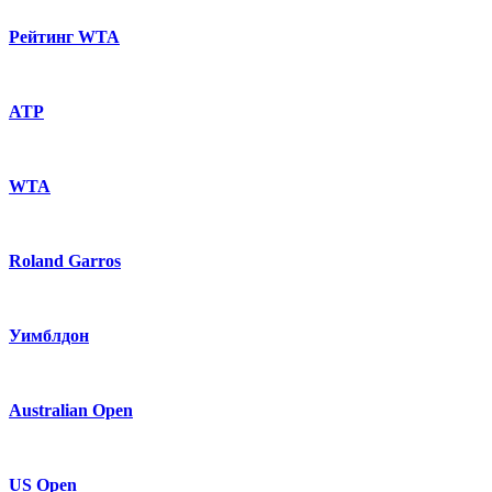
Рейтинг WTA
ATP
WTA
Roland Garros
Уимблдон
Australian Open
US Open