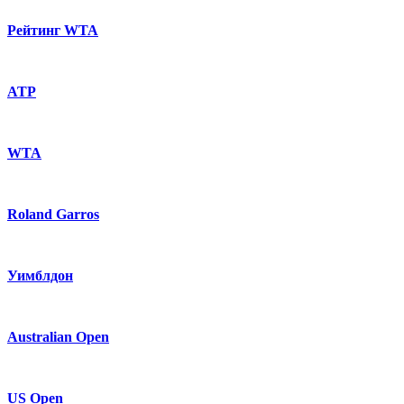
Рейтинг WTA
ATP
WTA
Roland Garros
Уимблдон
Australian Open
US Open