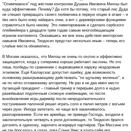
"Олимпиакосе" под жёстким контролем Душана Ивковича Милош был
куда эффективнее. Почему? Да хотя бы потому, что старый лис Дуда
не спешил превращать своего любимчика в первую опцию в атаке – и
без него было кому набирать очки, а вот с дирижёрскими функциями
справляться было некому. Это лимитирование и сделало сербского
плеймейкера к двадцати трём годам самым многообещающим
игроком континента. Оказавшись же вне зоны действия менторских
навыков Ивковича, Теодосич предстал несколько иным – теперь его
слабые места обнажились.
В Москве оказалось, что Милош не очень-то охотно и эффективно
защищается, когда у соперника хорошо работают заслоны. Но это
лишь полбеды по сравнению с вырвавшимся наружу нездоровым
эгоизмом. Ещё Казлаускас допустил ошибку, дав возможность
основному разыгрывающему действовать "по щучьему веленью", а
не по чётко отлаженному алгоритму. Не раз и не два имел место
пугающий прецедент – главный тренер в перерыве долго и нудно
разжёвывал подопечным сложную комбинацию, но после
возобновления игры дирижёр после непродолжительного
постукивания палочкой решал играть соло и палил метров с восьми
через руки. Иногда залетало, но чаще всё заканчивалось
разочарованием. Если же армейцы, не приведи Господь, входили в
заключительную четверть в роли догоняющих, то Теодосич брался
догонять в одиночку, нарочито игнорируя партнёров. При Мессине это
не так бросалось в глаза, пока Сонни Уимс в клатч-тайм мог