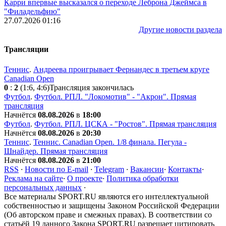
Карри впервые высказался о переходе Леброна Джеймса в
"Филадельфию"
27.07.2026 01:16
Другие новости раздела
Трансляции
Теннис
.
Андреева проигрывает Фернандес в третьем круге
Canadian Open
0
:
2
(1:6, 4:6)
Трансляция закончилась
Футбол
.
Футбол. РПЛ. "Локомотив" - "Акрон". Прямая
трансляция
Начнётся
08.08.2026
в
18:00
Футбол
.
Футбол. РПЛ. ЦСКА - "Ростов". Прямая трансляция
Начнётся
08.08.2026
в
20:30
Теннис
.
Теннис. Canadian Open. 1/8 финала. Пегула -
Шнайдер. Прямая трансляция
Начнётся
08.08.2026
в
21:00
RSS
·
Новости по E-mail
·
Telegram
·
Вакансии
·
Контакты
·
Реклама на сайте
·
О проекте
·
Политика обработки
персональных данных
·
Все материалы SPORT.RU являются его интеллектуальной
собственностью и защищены Законом Российской Федерации
(Об авторском праве и смежных правах). В соответствии со
статьёй 19 данного Закона SPORT.RU разрешает цитировать