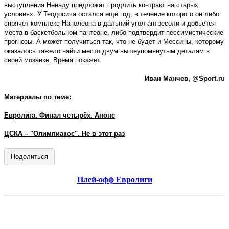
выступления Ненаду предложат продлить контракт на старых
условиях. У Теодосича остался ещё год, в течение которого он либо
спрячет комплекс Наполеона в дальний угол антресоли и добьётся
места в баскетбольном пантеоне, либо подтвердит пессимистические
прогнозы. А может получиться так, что не будет и Мессины, которому
оказалось тяжело найти место двум вышеупомянутым деталям в
своей мозаике. Время покажет.
Иван Манчев,
@Sport.ru
Материалы по теме:
Евролига. Финал четырёх. Анонс
ЦСКА – "Олимпиакос". Не в этот раз
Поделиться
Плей-офф Евролиги