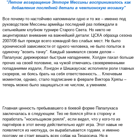
"Летом возвращение Этторе Мессины воспринималось как
добавление последней детали в чемпионскую мозаику"
Все почему-то настойчиво напоминали одно и то же – именно под
руководством Мессины армейцы последний раз побеждали в
сильнейшем клубном турнире Старого Света. Но никто не
акцентировал внимание на важнейшей детали: ЦСКА образца сезона
2007/08 был прежде всего командой без слабых мест. Не было
хронической зависимости от одного человека, не было попыток в
одиночку "возить тачку". Каждый занимался своим делом –
Папалукас дирижировал быстрым нападением, Холден пахал больше
прочих на своей половине, на чужой отмечаясь своевременными
попаданиями издали, Лэнгдон и Шишкаускас исполняли роли главных
скореров, не боясь брать на себя ответственность… Ключевым
моментом, однако, стало подписание в феврале Виктора Хряпы –
теперь можно было защищаться не числом, а умением.
Главная ценность пребывавшего в боевой форме Папалукаса
заключалась в следующем: Тео не боялся уйти в сторону и
поработать "носильщиком рояля", если видел, что у кого-то из
партнёров в этот вечер действительно идёт игра. Этот навык не
появляется из ниоткуда, он вырабатывается годами, и именно
поэтому не стоит вешать всех собак на Теодосича. Но в