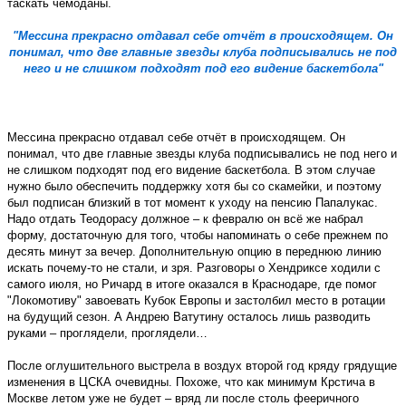
таскать чемоданы.
"Мессина прекрасно отдавал себе отчёт в происходящем. Он
понимал, что две главные звезды клуба подписывались не под
него и не слишком подходят под его видение баскетбола"
Мессина прекрасно отдавал себе отчёт в происходящем. Он
понимал, что две главные звезды клуба подписывались не под него и
не слишком подходят под его видение баскетбола. В этом случае
нужно было обеспечить поддержку хотя бы со скамейки, и поэтому
был подписан близкий в тот момент к уходу на пенсию Папалукас.
Надо отдать Теодорасу должное – к февралю он всё же набрал
форму, достаточную для того, чтобы напоминать о себе прежнем по
десять минут за вечер. Дополнительную опцию в переднюю линию
искать почему-то не стали, и зря. Разговоры о Хендриксе ходили с
самого июля, но Ричард в итоге оказался в Краснодаре, где помог
"Локомотиву" завоевать Кубок Европы и застолбил место в ротации
на будущий сезон. А Андрею Ватутину осталось лишь разводить
руками – проглядели, проглядели…
После оглушительного выстрела в воздух второй год кряду грядущие
изменения в ЦСКА очевидны. Похоже, что как минимум Крстича в
Москве летом уже не будет – вряд ли после столь фееричного