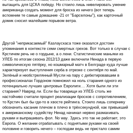
вытащить для ЦСКА победу. Но стоило лишь нивелировать умение
американца создать момент для броска из ничего (вот теперь
вспомним те самые домашние -21 от "Барселоны"), как карточный
домик сносил малейшим порывом ветра.
Другой "неприкасаемый" Казлаускаса тоже оказался достоин
упоминания в контексте семи смертных грехов. Вот только в случае с
Крстичем речь не о гордыне, а о лени. Статистические маньяки из
УЛЕБ по итогам сезона 2012/13 даже включили Ненада в первую
символическую пятёрку, но кошмарный матч в Белграде куда лучше
характеризует выступления серба в отрезке с сентября по май.
Зелёный и необстрелянный Мусли на пару с дебютировавшим в
профессионалах Гордоном помножил на ноль старания одного из
потенциально лучших центровых Евролиги.... Хотя были ли эти
старания? Навряд ли. Если бы товарищи из УЛЕБ столь же
настойчиво считали процент реализации бросков с сопротивлением,
то Крстич был бы где-то в хвосте рейтинга. Стоило лишь сопернику
обозначить касание плечом в плечо в трёхсекундной, как привыкший
к американскому судейству Ненад начинал нервно размахивать
руками и выпрашивать фол.
No
way
. Здесь это так не работает, это
Европа. О желании отрабатывать с поднятыми руками на своей
половине и говорить нечего – господам ведь не пристало самим