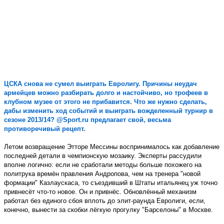
ЦСКА снова не сумел выиграть Евролигу. Причины неудач
армейцев можно разбирать долго и настойчиво, но трофеев в
клубном музее от этого не прибавится. Что же нужно сделать,
дабы изменить ход событий и выиграть вожделенный турнир в
сезоне 2013/14?
@Sport.ru
предлагает свой, весьма
противоречивый рецепт.
Летом возвращение Этторе Мессины воспринималось как добавление
последней детали в чемпионскую мозаику. Эксперты рассудили
вполне логично: если не сработали методы больше похожего на
политрука времён правления Андропова, чем на тренера "новой
формации" Казлаускаса, то съездивший в Штаты итальянец уж точно
привнесёт что-то новое. Он и привнёс. Обновлённый механизм
работал без единого сбоя вплоть до элит-раунда Евролиги, если,
конечно, вынести за скобки лёгкую прогулку "Барселоны" в Москве.