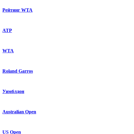
Рейтинг WTA
ATP
WTA
Roland Garros
Уимблдон
Australian Open
US Open