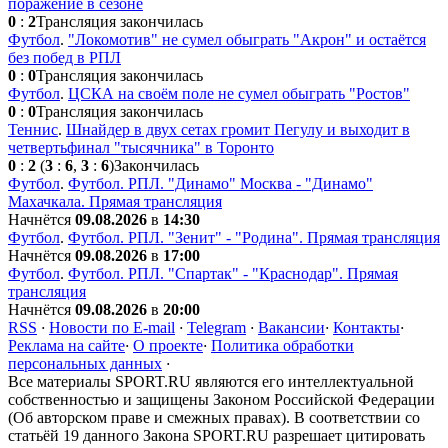
поражение в сезоне
0
:
2
Трансляция закончилась
Футбол
.
"Локомотив" не сумел обыграть "Акрон" и остаётся
без побед в РПЛ
0
:
0
Трансляция закончилась
Футбол
.
ЦСКА на своём поле не сумел обыграть "Ростов"
0
:
0
Трансляция закончилась
Теннис
.
Шнайдер в двух сетах громит Пегулу и выходит в
четвертьфинал "тысячника" в Торонто
0
:
2
(
3
:
6
,
3
:
6
)
Закончилась
Футбол
.
Футбол. РПЛ. "Динамо" Москва - "Динамо"
Махачкала. Прямая трансляция
Начнётся
09.08.2026
в
14:30
Футбол
.
Футбол. РПЛ. "Зенит" - "Родина". Прямая трансляция
Начнётся
09.08.2026
в
17:00
Футбол
.
Футбол. РПЛ. "Спартак" - "Краснодар". Прямая
трансляция
Начнётся
09.08.2026
в
20:00
RSS
·
Новости по E-mail
·
Telegram
·
Вакансии
·
Контакты
·
Реклама на сайте
·
О проекте
·
Политика обработки
персональных данных
·
Все материалы SPORT.RU являются его интеллектуальной
собственностью и защищены Законом Российской Федерации
(Об авторском праве и смежных правах). В соответствии со
статьёй 19 данного Закона SPORT.RU разрешает цитировать