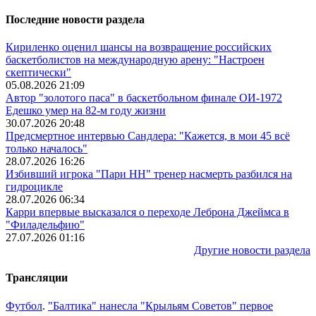
Последние новости раздела
Кириленко оценил шансы на возвращение российских
баскетболистов на международную арену: "Настроен
скептически"
05.08.2026 21:09
Автор "золотого паса" в баскетбольном финале ОИ-1972
Едешко умер на 82-м году жизни
30.07.2026 20:48
Предсмертное интервью Сандлера: "Кажется, в мои 45 всё
только началось"
28.07.2026 16:26
Избивший игрока "Пари НН" тренер насмерть разбился на
гидроцикле
28.07.2026 06:34
Карри впервые высказался о переходе Леброна Джеймса в
"Филадельфию"
27.07.2026 01:16
Другие новости раздела
Трансляции
Футбол
.
"Балтика" нанесла "Крыльям Советов" первое