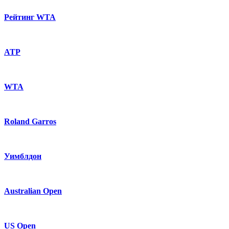
Рейтинг WTA
ATP
WTA
Roland Garros
Уимблдон
Australian Open
US Open