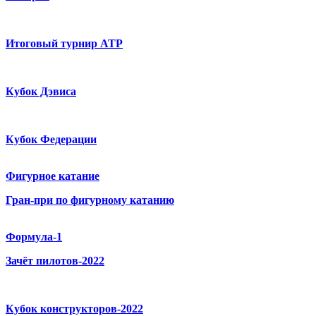
Итоговый турнир ATP
Кубок Дэвиса
Кубок Федерации
Фигурное катание
Гран-при по фигурному катанию
Формула-1
Зачёт пилотов-2022
Кубок конструкторов-2022