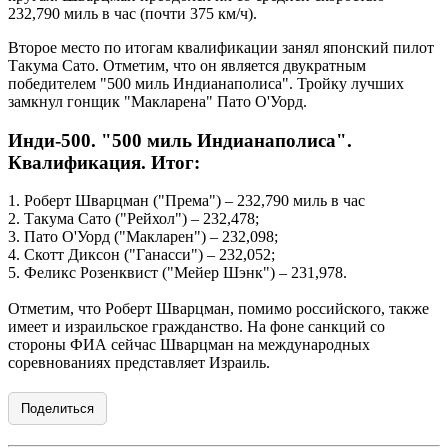
232,790 миль в час (почти 375 км/ч).
Второе место по итогам квалификации занял японский пилот
Такума Сато. Отметим, что он является двукратным
победителем "500 миль Индианаполиса". Тройку лучших
замкнул гонщик "Макларена" Пато О'Уорд.
Инди-500. "500 миль Индианаполиса".
Квалификация. Итог:
1. Роберт Шварцман ("Према") – 232,790 миль в час
2. Такума Сато ("Рейхол") – 232,478;
3. Пато О'Уорд ("Макларен") – 232,098;
4. Скотт Диксон ("Ганасси") – 232,052;
5. Феликс Розенквист ("Мейер Шэнк") – 231,978.
Отметим, что Роберт Шварцман, помимо российского, также
имеет и израильское гражданство. На фоне санкций со
стороны ФИА сейчас Шварцман на международных
соревнованиях представляет Израиль.
Поделиться