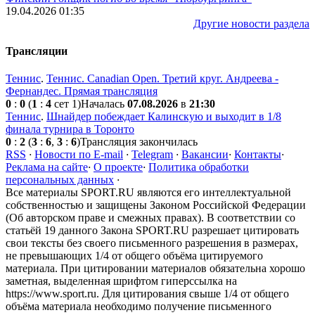
19.04.2026 01:35
Другие новости раздела
Трансляции
Теннис
.
Теннис. Canadian Open. Третий круг. Андреева -
Фернандес. Прямая трансляция
0
:
0
(
1
:
4
сет 1)
Началась
07.08.2026
в
21:30
Теннис
.
Шнайдер побеждает Калинскую и выходит в 1/8
финала турнира в Торонто
0
:
2
(
3
:
6
,
3
:
6
)
Трансляция закончилась
RSS
·
Новости по E-mail
·
Telegram
·
Вакансии
·
Контакты
·
Реклама на сайте
·
О проекте
·
Политика обработки
персональных данных
·
Все материалы SPORT.RU являются его интеллектуальной
собственностью и защищены Законом Российской Федерации
(Об авторском праве и смежных правах). В соответствии со
статьёй 19 данного Закона SPORT.RU разрешает цитировать
свои тексты без своего письменного разрешения в размерах,
не превышающих 1/4 от общего объёма цитируемого
материала. При цитировании материалов обязательна хорошо
заметная, выделенная шрифтом гиперссылка на
https://www.sport.ru. Для цитирования свыше 1/4 от общего
объёма материала необходимо получение письменного