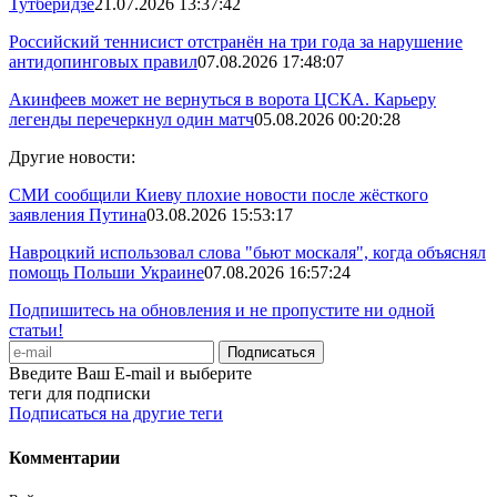
Тутберидзе
21.07.2026 13:37:42
Российский теннисист отстранён на три года за нарушение
антидопинговых правил
07.08.2026 17:48:07
Акинфеев может не вернуться в ворота ЦСКА. Карьеру
легенды перечеркнул один матч
05.08.2026 00:20:28
Другие новости:
СМИ сообщили Киеву плохие новости после жёсткого
заявления Путина
03.08.2026 15:53:17
Навроцкий использовал слова "бьют москаля", когда объяснял
помощь Польши Украине
07.08.2026 16:57:24
Подпишитесь на обновления и не пропустите ни одной
статьи!
Введите Ваш E-mail и выберите
теги для подписки
Подписаться на другие теги
Комментарии