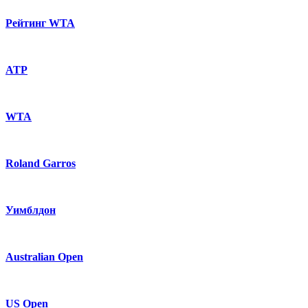
Рейтинг WTA
ATP
WTA
Roland Garros
Уимблдон
Australian Open
US Open