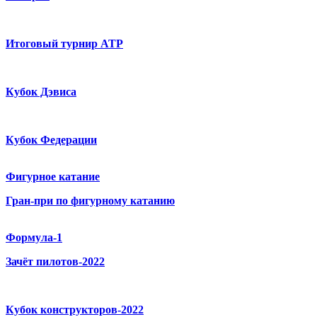
Итоговый турнир ATP
Кубок Дэвиса
Кубок Федерации
Фигурное катание
Гран-при по фигурному катанию
Формула-1
Зачёт пилотов-2022
Кубок конструкторов-2022