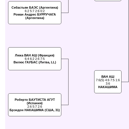
Себастьян БАЭС (Аргентина)
6:2 5:7 2:6 0:2
Роман Андрес БУРРУЧАГА
(Аргентина)
Люка ВАН АШ (Франция)
6:4 6:2 2:6 7:5
Вилюс ГАУБАС (Литва, LL)
ВАН АШ
7:6(5) 4:6 7:5 1:6
3:6
НАКАШИМА
Роберто БАУТИСТА АГУТ
(Испания)
2:6 5:7 2:6
Брэндон НАКАШИМА (США, 31)