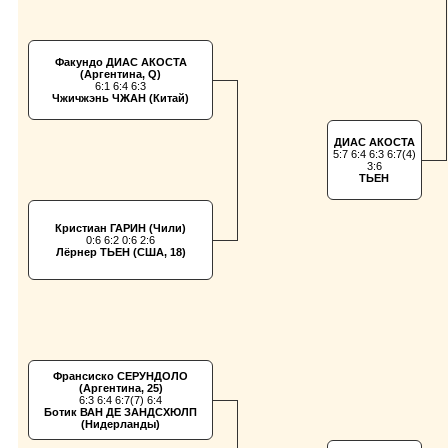
Факундо ДИАС АКОСТА
(Аргентина, Q)
6:1 6:4 6:3
Чжичжэнь ЧЖАН (Китай)
ДИАС АКОСТА
5:7 6:4 6:3 6:7(4)
3:6
ТЬЕН
Кристиан ГАРИН (Чили)
0:6 6:2 0:6 2:6
Лёрнер ТЬЕН (США, 18)
Франсиско СЕРУНДОЛО
(Аргентина, 25)
6:3 6:4 6:7(7) 6:4
Ботик ВАН ДЕ ЗАНДСХЮЛП
(Нидерланды)