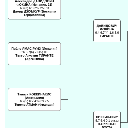
Алехандро ДАВИДОВИЧ
ФОКИНА (Испания, 21)
6:7(3) 6:3 2:6 7:5 6:3
Дамир ДЖУМХУР (Босния и
Герцеговина)
ДАВИДОВИЧ
ФОКИНА
6:4 6:7(4) 1:6 3:6
ТИРАНТЕ
Пабло ЯМАС РУИЗ (Испания)
3:6 6:7(6) 7:6(5) 0:6
Тьяго Агустин ТИРАНТЕ
(Аргентина)
Танаси КОККИНАКИС
(Австралия)
6:7(5) 6:2 4:6 6:3 7:5
Теренс АТМАН (Франция)
КОККИНАКИС
5:7 6:4 0:1 отказ
КАРРЕНЬО
БУСТА