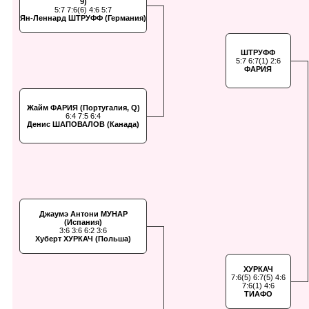
9)
5:7 7:6(6) 4:6 5:7
Ян-Леннард ШТРУФФ (Германия)
ШТРУФФ
5:7 6:7(1) 2:6
ФАРИЯ
Жайм ФАРИЯ (Португалия, Q)
6:4 7:5 6:4
Денис ШАПОВАЛОВ (Канада)
Джаумэ Антони МУНАР
(Испания)
3:6 3:6 6:2 3:6
Хуберт ХУРКАЧ (Польша)
ХУРКАЧ
7:6(5) 6:7(5) 4:6
7:6(1) 4:6
ТИАФО