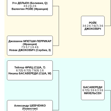
Уго ДЕЛЬЕН (Боливия, Q)
4:6 2:6 2:6
Валентин РОЙЕ (Франция)
РОЙЕ
3:6 2:6 7:6(7) 3:6
ДЖОКОВИЧ
Джованни МПЕТШИ-ПЕРРИКАР
(Франция)
7:5 5:7 1:6 4:6
Новак ДЖОКОВИЧ (Сербия, 3)
Тейлор ФРИЦ (США, 7)
6:7(5) 6:7(5) 7:6(9) 1:6
Нишеш БАСАВЕРЕДИ (США, W)
БАСАВЕРЕДИ
6:7(5) 3:6 6:3 3:6
МИХЕЛЬСЕН
Александр ШЕВЧЕНКО
(Казахстан)