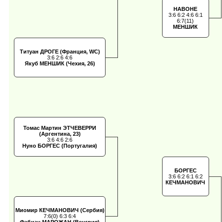
НАВОНЕ
3:6 6:2 4:6 6:1
6:7(11)
МЕНШИК
Титуан ДРОГЕ (Франция, WC)
3:6 2:6 4:6
Якуб МЕНШИК (Чехия, 26)
Томас Мартин ЭТЧЕВЕРРИ
(Аргентина, 23)
3:6 4:6 2:6
Нуно БОРГЕС (Португалия)
БОРГЕС
3:6 6:2 6:1 6:2
КЕЧМАНОВИЧ
Миомир КЕЧМАНОВИЧ (Сербия)
7:6(0) 6:3 6:4