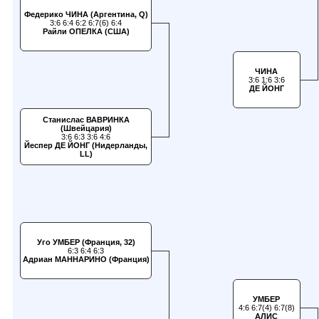
Федерико ЧИНА (Аргентина, Q)
3:6 6:4 6:2 6:7(6) 6:4
Райли ОПЕЛКА (США)
ЧИНА
3:6 1:6 3:6
ДЕ ЙОНГ
Станислас ВАВРИНКА
(Швейцария)
3:6 6:3 3:6 4:6
Йеспер ДЕ ЙОНГ (Нидерланды,
LL)
Уго УМБЕР (Франция, 32)
6:3 6:4 6:3
Адриан МАННАРИНО (Франция)
УМБЕР
4:6 6:7(4) 6:7(8)
АЛИС