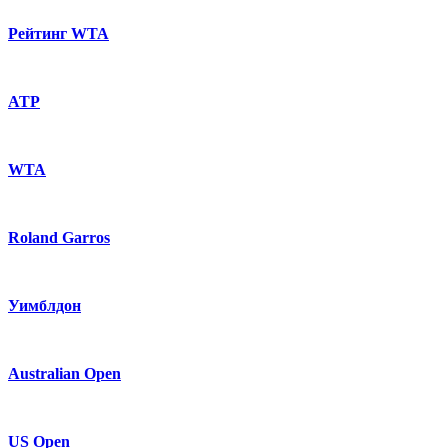
Рейтинг WTA
ATP
WTA
Roland Garros
Уимблдон
Australian Open
US Open