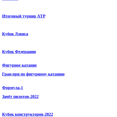
Итоговый турнир ATP
Кубок Дэвиса
Кубок Федерации
Фигурное катание
Гран-при по фигурному катанию
Формула-1
Зачёт пилотов-2022
Кубок конструкторов-2022