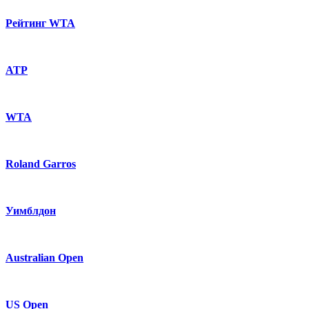
Рейтинг WTA
ATP
WTA
Roland Garros
Уимблдон
Australian Open
US Open